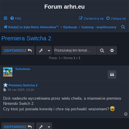
Forum arhn.eu
FAQ
Zarejestruj się
Zaloguj się
S
Kiedyś tu była Retro Atmosfera™
Dyskusje
Gaming - współczesny
z
Premiera Switcha 2
u
k
Szukaj
Wyszuk
ODPOWIEDZ
a
Posty: 1 • Strona
1
z
1
j
TurboSebo
Premiera Switcha 2
P
05 cze 2025, 13:24
o
s
Dziś nadeszła wyczekiwana przez wielu chwila, a mianowicie premiera
t
Nintendo Switch 2.
Czy ktoś już posiada konsolę i chce się pochwalić wrażeniami?
ODPOWIEDZ