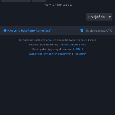
Posty: 1 • Strona
1
z
1
Przejdź do
Kiedyś tu była Retro Atmosfera™
Strefa czasowa
UTC
Technologię dostarcza
phpBB
® Forum Software © phpBB Limited
Prosilver Dark Edition by
Premium phpBB Styles
Polski pakiet językowy dostarcza
phpBB.pl
Zasady ochrony danych osobowych
|
Regulamin