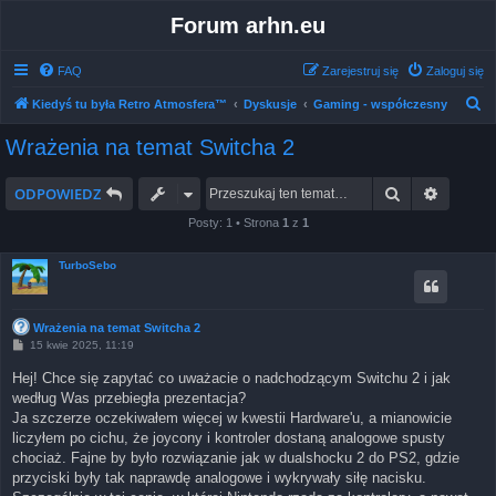
Forum arhn.eu
FAQ
Zarejestruj się
Zaloguj się
S
Kiedyś tu była Retro Atmosfera™
Dyskusje
Gaming - współczesny
z
Wrażenia na temat Switcha 2
u
k
Szukaj
Wyszuk
ODPOWIEDZ
a
Posty: 1 • Strona
1
z
1
j
TurboSebo
Wrażenia na temat Switcha 2
P
15 kwie 2025, 11:19
o
s
Hej! Chce się zapytać co uważacie o nadchodzącym Switchu 2 i jak
t
według Was przebiegła prezentacja?
Ja szczerze oczekiwałem więcej w kwestii Hardware'u, a mianowicie
liczyłem po cichu, że joycony i kontroler dostaną analogowe spusty
chociaż. Fajne by było rozwiązanie jak w dualshocku 2 do PS2, gdzie
przyciski były tak naprawdę analogowe i wykrywały siłę nacisku.