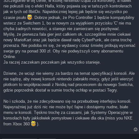
Szczególnie w tej cenie, w której Nintendo rząda za kontrolery, a nawet
nie pokusili się o efekt Halla, który pojawia się w tańszych kontrolerach
jak w tych od 8bitDo. Najwidoczniej lepiej jak będzie się wszystko po
czasie psuło
. Dobrze jednak, że Pro Controller 1 będzie kompatybilny
wstecz ze Switchem 1, bo w nowym za wyjątkiem przycisku 'C' nie ma
chyba żadnych nowości, a starego nie zamierzam się pozbywać.
Myślę, że pierwsza fala gier jest całkiem ok, szczególnie mnie ciekawi
nowy MarioKart oraz jak będzie dawał radę CyberPunk, ale cena trochę
przeraża. Nie podoba mi się, że wydawcy coraz śmielej próbują wyceniać
swoje gry na ponad 300 zł. Oby nie podwyższyli ceny abonamentu
Online.
Ja raczej zaczekam poczekam jak wszystko stanieje.
Dziwne, że wciąż nie wiemy za bardzo na temat specyfikacji konsoli. Ale
nie sądzę, aby nowej konsoli nintendo zabrakło mocy, gdyż jeśli wierzyć
plotkom to współpracowali z Nvidią nad procesorem do nowego Switcha,
gdzie poprzednik dostał w sumie trochę ochłap w postaci Tegry.
No i szkoda, że nie zdecydowano się na przebudowę interfejsu konsoli.
Najwyraźniej już dziś nic nie może być fajne i dostajemy nudne, białe
menu w konsoli. Tęskno trochę za czasami, jak Systemy Operacyjne w
konsolach były jakkolwiek pomysłowe i ciekawe dla oka (miss you NXE
from Xbox 360
).