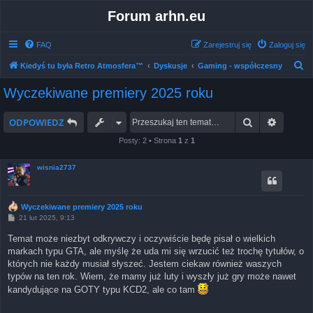
Forum arhn.eu
FAQ
Zarejestruj się
Zaloguj się
S
Kiedyś tu była Retro Atmosfera™
Dyskusje
Gaming - współczesny
z
Wyczekiwane premiery 2025 roku
u
k
Szukaj
Wyszuk
ODPOWIEDZ
a
Posty: 2 • Strona
1
z
1
j
wisnia2737
Wyczekiwane premiery 2025 roku
P
21 lut 2025, 9:13
o
s
Temat może niezbyt odkrywczy i oczywiście będę pisał o wielkich
t
markach typu GTA, ale myślę że uda mi się wrzucić też trochę tytułów, o
których nie każdy musiał słyszeć. Jestem ciekaw również waszych
typów na ten rok. Wiem, że mamy już luty i wyszły już gry może nawet
kandydujące na GOTY typu KCD2, ale co tam