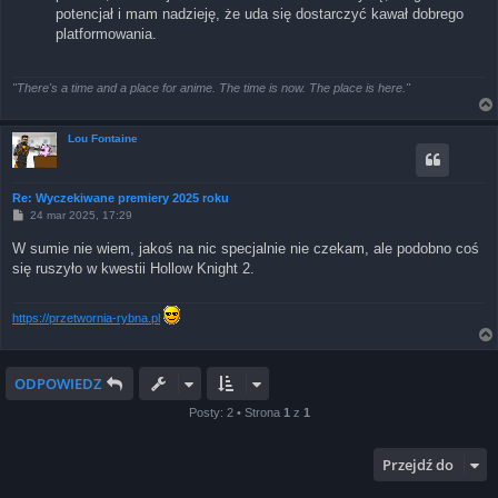
potencjał i mam nadzieję, że uda się dostarczyć kawał dobrego
platformowania.
"There's a time and a place for anime. The time is now. The place is here."
Lou Fontaine
Re: Wyczekiwane premiery 2025 roku
P
24 mar 2025, 17:29
o
s
W sumie nie wiem, jakoś na nic specjalnie nie czekam, ale podobno coś
t
się ruszyło w kwestii Hollow Knight 2.
https://przetwornia-rybna.pl
ODPOWIEDZ
Posty: 2 • Strona
1
z
1
Przejdź do