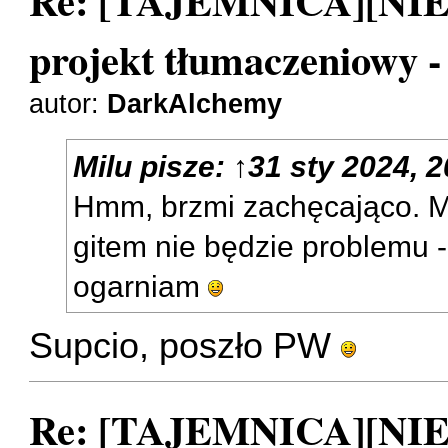
Re: [TAJEMNICA][NI
projekt tłumaczeniowy 
autor:
DarkAlchemy
Milu
pisze:
↑
31 sty 2024, 2
Hmm, brzmi zachęcająco. M
gitem nie będzie problemu
ogarniam
Supcio, poszło PW
Re: [TAJEMNICA][NI