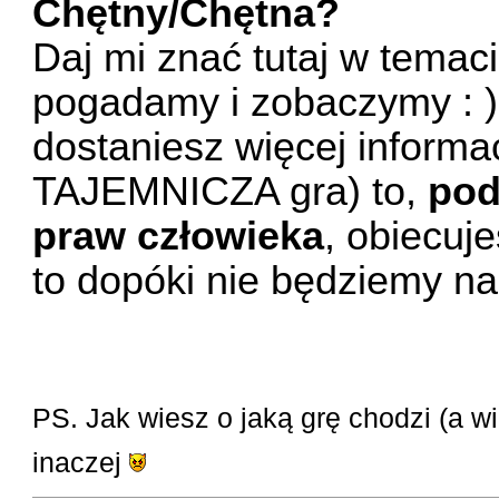
Chętny/Chętna?
Daj mi znać tutaj w temac
pogadamy i zobaczymy : ) 
dostaniesz więcej informac
TAJEMNICZA gra) to,
pod
praw człowieka
, obiecuj
to dopóki nie będziemy na
PS. Jak wiesz o jaką grę chodzi (a wie
inaczej