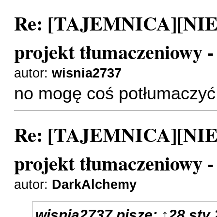
Re: [TAJEMNICA][NI
projekt tłumaczeniowy 
autor:
wisnia2737
no mogę coś potłumaczyć
Re: [TAJEMNICA][NI
projekt tłumaczeniowy 
autor:
DarkAlchemy
wisnia2737
pisze:
↑
28 sty 