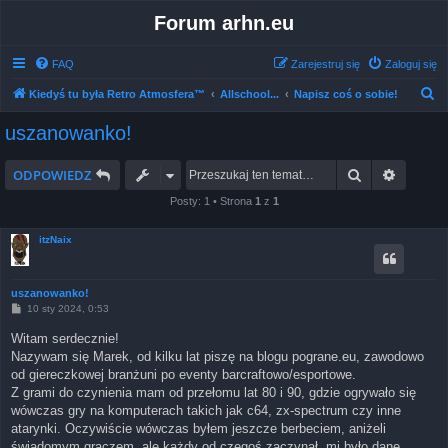
Forum arhn.eu
FAQ
Zarejestruj się
Zaloguj się
S
Kiedyś tu była Retro Atmosfera™
Allschool...
Napisz coś o sobie!
z
uszanowanko!
u
k
Szukaj
Wyszuk
ODPOWIEDZ
a
Posty: 1 • Strona
1
z
1
j
itzNaix
uszanowanko!
P
10 sty 2024, 0:53
o
s
Witam serdecznie!
t
Nazywam się Marek, od kilku lat piszę na blogu pograne.eu, zawodowo
od giereczkowej branżuni po eventy barcraftowo/esportowe.
Z grami do czynienia mam od przełomu lat 80 i 90, gdzie ogrywało się
wówczas gry na komputerach takich jak c64, zx-spectrum czy inne
atarynki. Oczywiście wówczas byłem jeszcze berbeciem, aniżeli
świadomym graczem, ale każdy od czegoś zaczynał, mi było dane