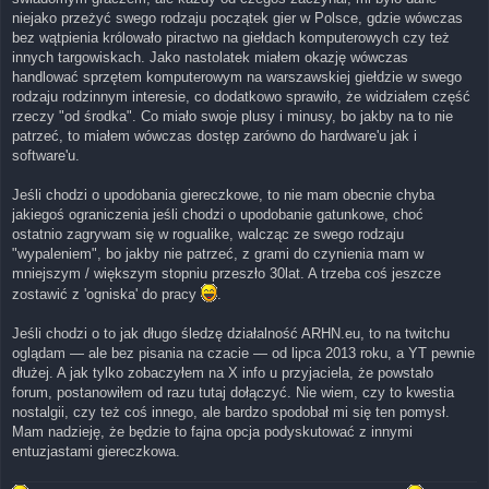
niejako przeżyć swego rodzaju początek gier w Polsce, gdzie wówczas
bez wątpienia królowało piractwo na giełdach komputerowych czy też
innych targowiskach. Jako nastolatek miałem okazję wówczas
handlować sprzętem komputerowym na warszawskiej giełdzie w swego
rodzaju rodzinnym interesie, co dodatkowo sprawiło, że widziałem część
rzeczy "od środka". Co miało swoje plusy i minusy, bo jakby na to nie
patrzeć, to miałem wówczas dostęp zarówno do hardware'u jak i
software'u.
Jeśli chodzi o upodobania giereczkowe, to nie mam obecnie chyba
jakiegoś ograniczenia jeśli chodzi o upodobanie gatunkowe, choć
ostatnio zagrywam się w rogualike, walcząc ze swego rodzaju
"wypaleniem", bo jakby nie patrzeć, z grami do czynienia mam w
mniejszym / większym stopniu przeszło 30lat. A trzeba coś jeszcze
zostawić z 'ogniska' do pracy
.
Jeśli chodzi o to jak długo śledzę działalność ARHN.eu, to na twitchu
oglądam — ale bez pisania na czacie — od lipca 2013 roku, a YT pewnie
dłużej. A jak tylko zobaczyłem na X info u przyjaciela, że powstało
forum, postanowiłem od razu tutaj dołączyć. Nie wiem, czy to kwestia
nostalgii, czy też coś innego, ale bardzo spodobał mi się ten pomysł.
Mam nadzieję, że będzie to fajna opcja podyskutować z innymi
entuzjastami giereczkowa.