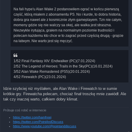
Na fali hype'u Alan Wake 2 postanowiłem ograć w końcu pierwszą
część, którą miałem z abonamentu PS. No i kurde, to dobra historia,
dobra gra nawet ale z kosmicznie złym gameplayem. Tzn nie całym,
momeny gdzie się nie walczy sa okej, ale walka jest straszna.
Niezwykle irytująca, grałem na normalnym poziomie trudności i
polecam każdemu kto chce w to zagrać przed częścią drugą - grajcie
na łatwym. Nie warto jest się męczyć.
1/52 Final Fantasy XIV: Endwalker (PC)(7.01.2024)
2/52 The Legend of Heroes: Trails in the Sky(PC)(16.01.2024)
3/52 Alan Wake Remastered (PS5)(20.01.2024)
4/52 Firewatch (PC)(23.01.2024)
Idzie szybciej niż myślałem, ale Alan Wake i Firewatch to w sumie
krótkie gry. Firewatcha polecam, chociaż finał troszkę mnie zawiódł. Ale
tak czy inaczej warto, całkiem dobry klimat.
Próbuje coś robić w internecie
https://twitter.com/hamfreej
https://twitter.com/PointAndDiscuss
https://www.youtube.com/@pointanddiscuss