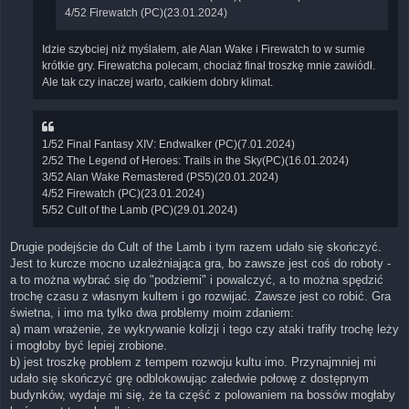
4/52 Firewatch (PC)(23.01.2024)
Idzie szybciej niż myślałem, ale Alan Wake i Firewatch to w sumie
krótkie gry. Firewatcha polecam, chociaż finał troszkę mnie zawiódł.
Ale tak czy inaczej warto, całkiem dobry klimat.
1/52 Final Fantasy XIV: Endwalker (PC)(7.01.2024)
2/52 The Legend of Heroes: Trails in the Sky(PC)(16.01.2024)
3/52 Alan Wake Remastered (PS5)(20.01.2024)
4/52 Firewatch (PC)(23.01.2024)
5/52 Cult of the Lamb (PC)(29.01.2024)
Drugie podejście do Cult of the Lamb i tym razem udało się skończyć.
Jest to kurcze mocno uzależniająca gra, bo zawsze jest coś do roboty -
a to można wybrać się do "podziemi" i powalczyć, a to można spędzić
trochę czasu z własnym kultem i go rozwijać. Zawsze jest co robić. Gra
świetna, i imo ma tylko dwa problemy moim zdaniem:
a) mam wrażenie, że wykrywanie kolizji i tego czy ataki trafiły trochę leży
i mogłoby być lepiej zrobione.
b) jest troszkę problem z tempem rozwoju kultu imo. Przynajmniej mi
udało się skończyć grę odblokowując załedwie połowę z dostępnym
budynków, wydaje mi się, że ta część z polowaniem na bossów mogłaby