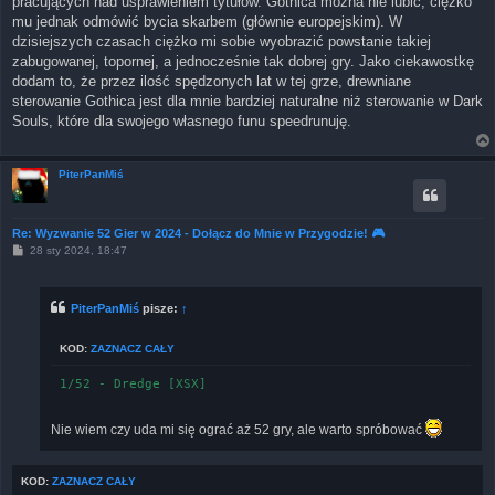
pracujących nad usprawieniem tytułów. Gothica można nie lubić, ciężko
mu jednak odmówić bycia skarbem (głównie europejskim). W
dzisiejszych czasach ciężko mi sobie wyobrazić powstanie takiej
zabugowanej, topornej, a jednocześnie tak dobrej gry. Jako ciekawostkę
dodam to, że przez ilość spędzonych lat w tej grze, drewniane
sterowanie Gothica jest dla mnie bardziej naturalne niż sterowanie w Dark
Souls, które dla swojego własnego funu speedrunuję.
PiterPanMiś
Re: Wyzwanie 52 Gier w 2024 - Dołącz do Mnie w Przygodzie! 🎮
P
28 sty 2024, 18:47
o
s
t
PiterPanMiś
pisze:
↑
KOD:
ZAZNACZ CAŁY
Nie wiem czy uda mi się ograć aż 52 gry, ale warto spróbować
KOD:
ZAZNACZ CAŁY