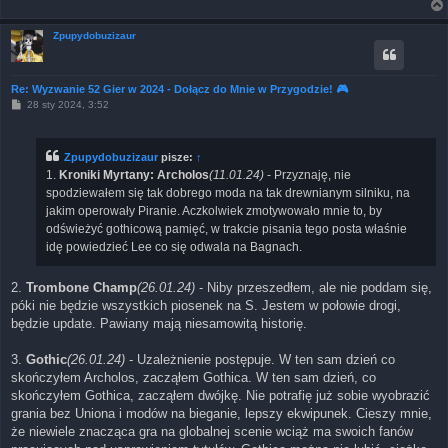
Zpupydobuzizaur
Re: Wyzwanie 52 Gier w 2024 - Dołącz do Mnie w Przygodzie! 🎮
P
28 sty 2024, 3:52
o
s
t
Zpupydobuzizaur
pisze:
↑
1.
Kroniki Myrtany: Archolos
(11.01.24)
- Przyznaję, nie
spodziewałem się tak dobrego moda na tak drewnianym silniku, na
jakim operowały Piranie. Aczkolwiek zmotywowało mnie to, by
odświeżyć gothicową pamięć, w trakcie pisania tego posta właśnie
idę powiedzieć Lee co się odwala na Bagnach.
2.
Trombone Champ
(26.01.24)
- Niby przeszedłem, ale nie poddam się,
póki nie będzie wszystkich piosenek na S. Jestem w połowie drogi,
będzie update. Pawiany mają niesamowitą historię.
3.
Gothic
(26.01.24)
- Uzależnienie postępuje. W ten sam dzień co
skończyłem Archolos, zacząłem Gothica. W ten sam dzień, co
skończyłem Gothica, zacząłem dwójkę. Nie potrafię już sobie wyobrazić
grania bez Uniona i modów na bieganie, lepszy ekwipunek. Cieszy mnie,
że niewiele znacząca gra na globalnej scenie wciąż ma swoich fanów