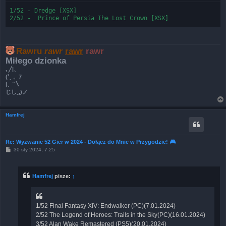
1/52 - Dredge [XSX]

Rawru
rawr
rawr
rawr
Miłego dzionka
, ╱|、
(˚ˎ 。7
|、˜〵
じしˍ,)ノ
Hamfrej
Re: Wyzwanie 52 Gier w 2024 - Dołącz do Mnie w Przygodzie! 🎮
P
30 sty 2024, 7:25
o
s
t
Hamfrej
pisze:
↑
1/52 Final Fantasy XIV: Endwalker (PC)(7.01.2024)
2/52 The Legend of Heroes: Trails in the Sky(PC)(16.01.2024)
3/52 Alan Wake Remastered (PS5)(20.01.2024)