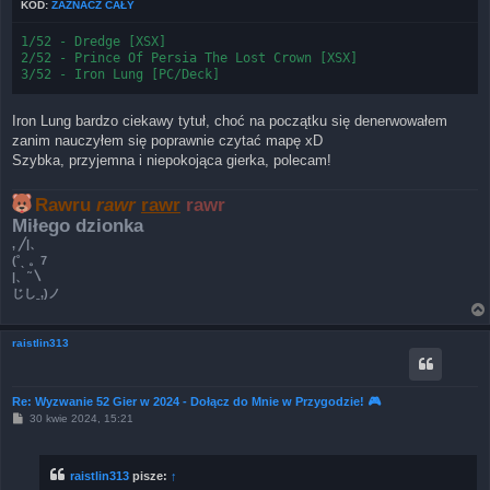
KOD:
ZAZNACZ CAŁY
1/52 - Dredge [XSX]

2/52 - Prince Of Persia The Lost Crown [XSX]

Iron Lung bardzo ciekawy tytuł, choć na początku się denerwowałem
zanim nauczyłem się poprawnie czytać mapę xD
Szybka, przyjemna i niepokojąca gierka, polecam!
Rawru
rawr
rawr
rawr
Miłego dzionka
, ╱|、
(˚ˎ 。7
|、˜〵
じしˍ,)ノ
raistlin313
Re: Wyzwanie 52 Gier w 2024 - Dołącz do Mnie w Przygodzie! 🎮
P
30 kwie 2024, 15:21
o
s
t
raistlin313
pisze:
↑