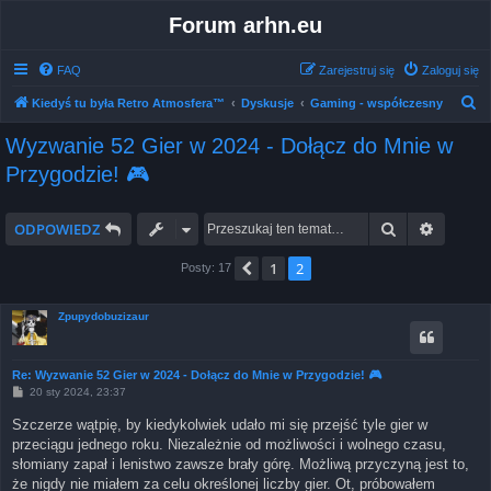
Forum arhn.eu
FAQ
Zarejestruj się
Zaloguj się
S
Kiedyś tu była Retro Atmosfera™
Dyskusje
Gaming - współczesny
z
Wyzwanie 52 Gier w 2024 - Dołącz do Mnie w
u
Przygodzie! 🎮
k
a
Szukaj
Wyszuk
ODPOWIEDZ
j
1
2
Poprzednia
Posty: 17
Zpupydobuzizaur
Re: Wyzwanie 52 Gier w 2024 - Dołącz do Mnie w Przygodzie! 🎮
P
20 sty 2024, 23:37
o
s
Szczerze wątpię, by kiedykolwiek udało mi się przejść tyle gier w
t
przeciągu jednego roku. Niezależnie od możliwości i wolnego czasu,
słomiany zapał i lenistwo zawsze brały górę. Możliwą przyczyną jest to,
że nigdy nie miałem za celu określonej liczby gier. Ot, próbowałem