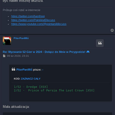
być nawet troszkę dłuższa.
Próbuje coś robić w internecie
https://twitter.com/hamfreej
https://twitter.com/PointAndDiscuss
https://www.youtube.com/@pointanddiscuss
PiterPanMiś
Re: Wyzwanie 52 Gier w 2024 - Dołącz do Mnie w Przygodzie! 🎮
P
09 lut 2024, 23:31
o
s
t
PiterPanMiś
pisze:
↑
KOD:
ZAZNACZ CAŁY
1/52 - Dredge [XSX]

Mała aktualizacja: