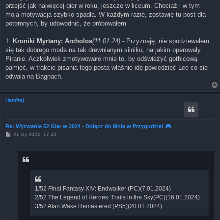
przejść jak najwięcej gier w roku, jeszcze w liceum. Chociaż i w tym
moja motywacja szybko spadła. W każdym razie, zostawię tu post dla
potomnych, by udowodnić, że próbowałem
1.
Kroniki Myrtany: Archolos
(11.01.24)
- Przyznaję, nie spodziewałem
się tak dobrego moda na tak drewnianym silniku, na jakim operowały
Piranie. Aczkolwiek zmotywowało mnie to, by odświeżyć gothicową
pamięć, w trakcie pisania tego posta właśnie idę powiedzieć Lee co się
odwala na Bagnach.
Hamfrej
Re: Wyzwanie 52 Gier w 2024 - Dołącz do Mnie w Przygodzie! 🎮
P
21 sty 2024, 17:43
o
s
t
1/52 Final Fantasy XIV: Endwalker (PC)(7.01.2024)
2/52 The Legend of Heroes: Trails in the Sky(PC)(16.01.2024)
3/52 Alan Wake Remastered (PS5)(20.01.2024)