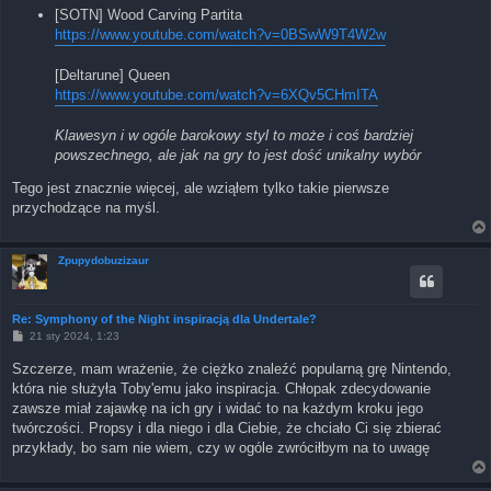
[SOTN] Wood Carving Partita
https://www.youtube.com/watch?v=0BSwW9T4W2w
[Deltarune] Queen
https://www.youtube.com/watch?v=6XQv5CHmITA
Klawesyn i w ogóle barokowy styl to może i coś bardziej
powszechnego, ale jak na gry to jest dość unikalny wybór
Tego jest znacznie więcej, ale wziąłem tylko takie pierwsze
przychodzące na myśl.
Zpupydobuzizaur
Re: Symphony of the Night inspiracją dla Undertale?
P
21 sty 2024, 1:23
o
s
Szczerze, mam wrażenie, że ciężko znaleźć popularną grę Nintendo,
t
która nie służyła Toby'emu jako inspiracja. Chłopak zdecydowanie
zawsze miał zajawkę na ich gry i widać to na każdym kroku jego
twórczości. Propsy i dla niego i dla Ciebie, że chciało Ci się zbierać
przykłady, bo sam nie wiem, czy w ogóle zwróciłbym na to uwagę