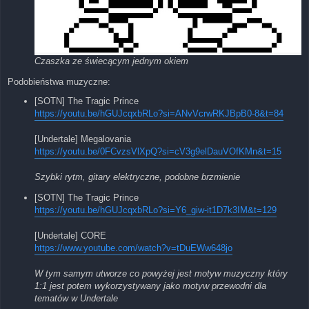
Czaszka ze świecącym jednym okiem
Podobieństwa muzyczne:
[SOTN] The Tragic Prince
https://youtu.be/hGUJcqxbRLo?si=ANvVcrwRKJBpB0-8&t=84
[Undertale] Megalovania
https://youtu.be/0FCvzsVlXpQ?si=cV3g9elDauVOfKMn&t=15
Szybki rytm, gitary elektryczne, podobne brzmienie
[SOTN] The Tragic Prince
https://youtu.be/hGUJcqxbRLo?si=Y6_giw-it1D7k3IM&t=129
[Undertale] CORE
https://www.youtube.com/watch?v=tDuEWw648jo
W tym samym utworze co powyżej jest motyw muzyczny który
1:1 jest potem wykorzystywany jako motyw przewodni dla
tematów w Undertale