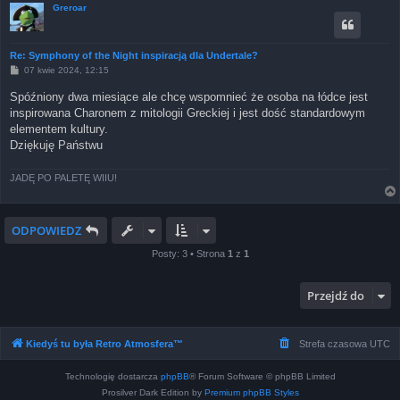
Greroar
Re: Symphony of the Night inspiracją dla Undertale?
P
07 kwie 2024, 12:15
o
s
Spóźniony dwa miesiące ale chcę wspomnieć że osoba na łódce jest
t
inspirowana Charonem z mitologii Greckiej i jest dość standardowym
elementem kultury.
Dziękuję Państwu
JADĘ PO PALETĘ WIIU!
ODPOWIEDZ
Posty: 3 • Strona
1
z
1
Przejdź do
Kiedyś tu była Retro Atmosfera™
Strefa czasowa
UTC
Technologię dostarcza
phpBB
® Forum Software © phpBB Limited
Prosilver Dark Edition by
Premium phpBB Styles