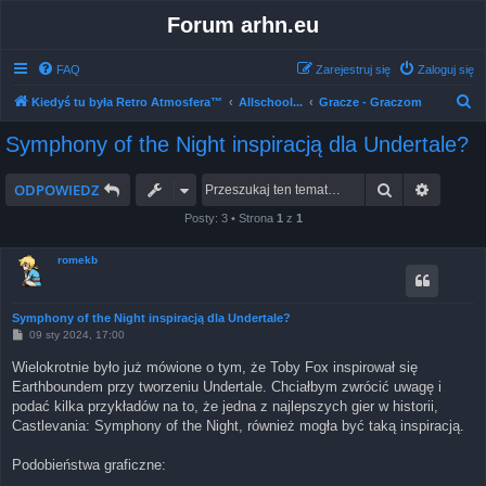
Forum arhn.eu
FAQ
Zarejestruj się
Zaloguj się
S
Kiedyś tu była Retro Atmosfera™
Allschool...
Gracze - Graczom
z
Symphony of the Night inspiracją dla Undertale?
u
k
Szukaj
Wyszuk
ODPOWIEDZ
a
Posty: 3 • Strona
1
z
1
j
romekb
Symphony of the Night inspiracją dla Undertale?
P
09 sty 2024, 17:00
o
s
Wielokrotnie było już mówione o tym, że Toby Fox inspirował się
t
Earthboundem przy tworzeniu Undertale. Chciałbym zwrócić uwagę i
podać kilka przykładów na to, że jedna z najlepszych gier w historii,
Castlevania: Symphony of the Night, również mogła być taką inspiracją.
Podobieństwa graficzne: