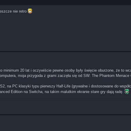
eszcze nie retro
o minimum 20 lat i oczywiście pewne osoby były święcie oburzone, że to wc
i komputera, moja przygoda z grami zaczęła się od SW: The Phantom Menace 
PS2, na PC klasyki typu pierwszy Half-Life (grywalne i dostosowane do współ
ced Edition na Switcha, na takim malutkim ekranie stare gry dają radę.