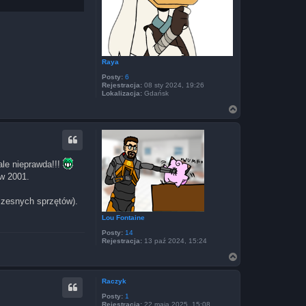
Raya
Posty:
6
Rejestracja:
08 sty 2024, 19:26
Lokalizacja:
Gdańsk
N
a
g
ó
r
ę
ale nieprawda!!!
w 2001.
czesnych sprzętów).
Lou Fontaine
Posty:
14
Rejestracja:
13 paź 2024, 15:24
N
a
g
Raczyk
ó
r
Posty:
1
ę
Rejestracja:
22 maja 2025, 15:08