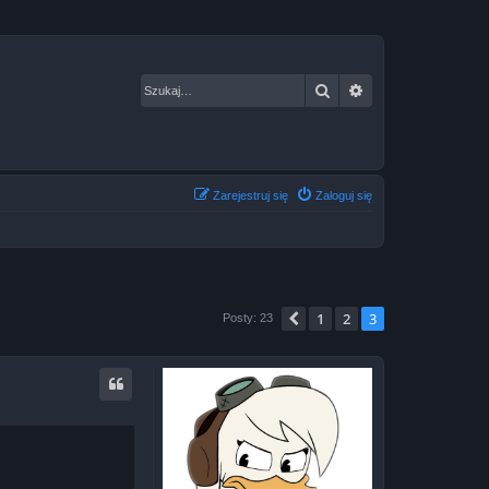
Szukaj
Wyszukiwanie za
Zarejestruj się
Zaloguj się
1
2
3
Poprzednia
Posty: 23