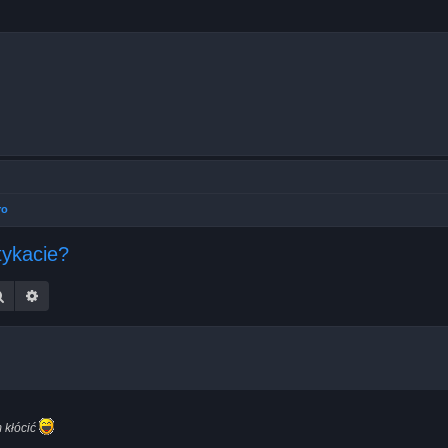
ro
tykacie?
Szukaj
Wyszukiwanie zaawansowane
 kłócić