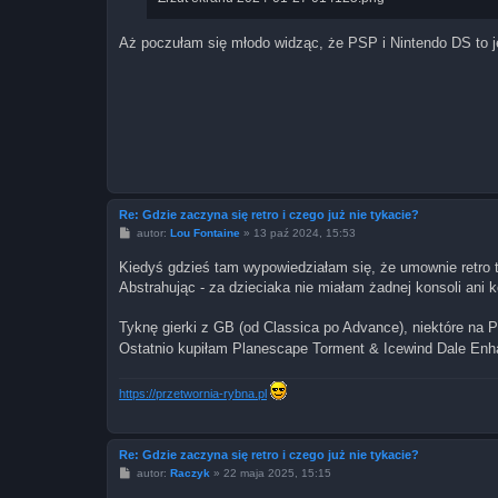
Aż poczułam się młodo widząc, że PSP i Nintendo DS to j
Re: Gdzie zaczyna się retro i czego już nie tykacie?
P
autor:
Lou Fontaine
»
13 paź 2024, 15:53
o
s
Kiedyś gdzieś tam wypowiedziałam się, że umownie retro t
t
Abstrahując - za dzieciaka nie miałam żadnej konsoli an
Tyknę gierki z GB (od Classica po Advance), niektóre na 
Ostatnio kupiłam Planescape Torment & Icewind Dale Enhan
https://przetwornia-rybna.pl
Re: Gdzie zaczyna się retro i czego już nie tykacie?
P
autor:
Raczyk
»
22 maja 2025, 15:15
o