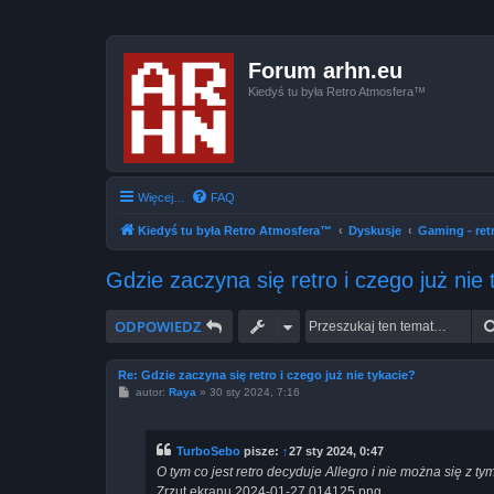
Forum arhn.eu
Kiedyś tu była Retro Atmosfera™
Więcej…
FAQ
Kiedyś tu była Retro Atmosfera™
Dyskusje
Gaming - ret
Gdzie zaczyna się retro i czego już nie 
ODPOWIEDZ
Re: Gdzie zaczyna się retro i czego już nie tykacie?
P
autor:
Raya
»
30 sty 2024, 7:16
o
s
t
TurboSebo
pisze:
↑
27 sty 2024, 0:47
O tym co jest retro decyduje Allegro i nie można się z tym
Zrzut ekranu 2024-01-27 014125.png