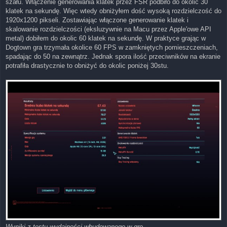
szału. Włączenie generowania klatek przez FSR podbiło do okolic 30
klatek na sekundę. Więc wtedy obniżyłem dość wysoką rozdzielczość do
1920x1200 pikseli. Zostawiając włączone generowanie klatek i
skalowanie rozdzielczości (eksluzywnie na Macu przez Apple'owe API
metal) dobiłem do okolic 60 klatek na sekundę. W praktyce grając w
Dogtown gra trzymała okolice 60 FPS w zamkniętych pomieszczeniach,
spadając do 50 na zewnątrz. Jednak spora ilość przeciwników na ekranie
potrafiła drastycznie to obniżyć do okolic poniżej 30stu.
Wyniki z testu wydajności wbudowanego w grę