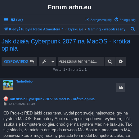
Forum arhn.eu
FAQ
Zarejestruj się
Zaloguj się
S
Kiedyś tu była Retro Atmosfera™
Dyskusje
Gaming - współczesny
z
Jak działa Cyberpunk 2077 na MacOS - krótka
u
opinia
k
a
Szukaj
Wyszuk
ODPOWIEDZ
j
Posty: 1 • Strona
1
z
1
TurboSebo
Jak działa Cyberpunk 2077 na MacOS - krótka opinia
P
12 lut 2026, 18:49
o
s
CD Projekt RED jakiś czas temu wydał port swojej najnowszej gry na
t
system MacOS. Komputery Apple raczej nie są dobrym wyborem, jeśli
szuka się komputera do gier, choć gier na system Mac nie brakuje. Tak
się składa, że miałem dostęp do nowego MacBooka z procesorem M4,
ponieważ ktoś z mojej rodziny posiada ten model komputera. Jako, że