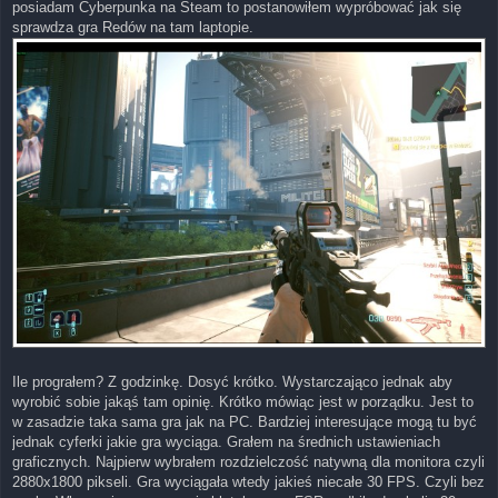
posiadam Cyberpunka na Steam to postanowiłem wypróbować jak się
sprawdza gra Redów na tam laptopie.
Ile prograłem? Z godzinkę. Dosyć krótko. Wystarczająco jednak aby
wyrobić sobie jakąś tam opinię. Krótko mówiąc jest w porządku. Jest to
w zasadzie taka sama gra jak na PC. Bardziej interesujące mogą tu być
jednak cyferki jakie gra wyciąga. Grałem na średnich ustawieniach
graficznych. Najpierw wybrałem rozdzielczość natywną dla monitora czyli
2880x1800 pikseli. Gra wyciągała wtedy jakieś niecałe 30 FPS. Czyli bez