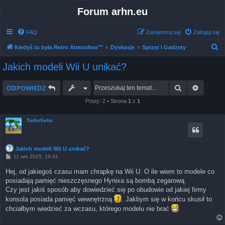
Forum arhn.eu
FAQ
Zarejestruj się
Zaloguj się
S
Kiedyś tu była Retro Atmosfera™
Dyskusje
Sprzęt i Gadżety
z
Jakich modeli Wii U unikać?
u
k
Szukaj
Wyszuk
ODPOWIEDZ
a
Posty: 2 • Strona
1
z
1
j
TurboSebo
Jakich modeli Wii U unikać?
P
11 wrz 2025, 19:41
o
s
Hej, od jakiegoś czasu mam chrapkę na Wii U. O ile wiem to modele co
t
posiadają pamięć nieszczęsnego Hynixa są bombą zegarową.
Czy jest jakiś sposób aby dowiedzieć się po obudowie od jakiej firmy
konsola posiada pamięć wewnętrzną
. Jakbym się w końcu skusił to
chciałbym wiedzieć za wczasu, którego modelu nie brać