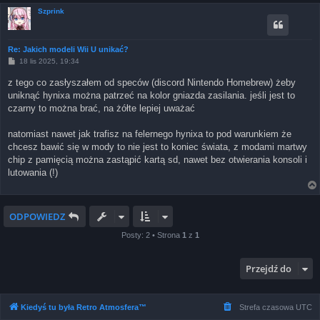
Szprink
Re: Jakich modeli Wii U unikać?
P
18 lis 2025, 19:34
o
s
z tego co zasłyszałem od speców (discord Nintendo Homebrew) żeby
t
uniknąć hynixa można patrzeć na kolor gniazda zasilania. jeśli jest to
czarny to można brać, na żółte lepiej uważać
natomiast nawet jak trafisz na felernego hynixa to pod warunkiem że
chcesz bawić się w mody to nie jest to koniec świata, z modami martwy
chip z pamięcią można zastąpić kartą sd, nawet bez otwierania konsoli i
lutowania (!)
ODPOWIEDZ
Posty: 2 • Strona
1
z
1
Przejdź do
Kiedyś tu była Retro Atmosfera™
Strefa czasowa
UTC