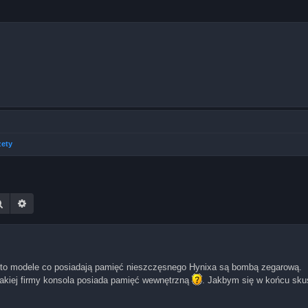
żety
Szukaj
Wyszukiwanie zaawansowane
m to modele co posiadają pamięć nieszczęsnego Hynixa są bombą zegarową.
jakiej firmy konsola posiada pamięć wewnętrzną
. Jakbym się w końcu skus