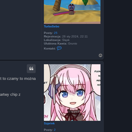
TurboSebo
Posty:
25
Rejestracja:
26 sty 2024, 22:11
Lokalizacja:
Śląsk
Ulubiona Kawia:
Grunio
S
Kontakt:
k
o
N
n
a
t
g
a
ó
k
r
t
u
ę
st to czarny to można
j
s
i
ę
z
artwy chip z
T
u
r
b
o
S
e
b
Szprink
o
Posty:
2