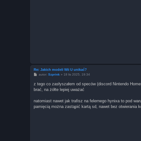
Re: Jakich modeli Wii U unikać?
P
autor:
Szprink
»
18 lis 2025, 19:34
o
s
z tego co zasłyszałem od speców (discord Nintendo Homebr
t
brać, na żółte lepiej uważać
natomiast nawet jak trafisz na felernego hynixa to pod wa
pamięcią można zastąpić kartą sd, nawet bez otwierania kon