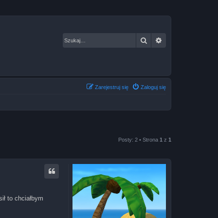
Szukaj
Wyszukiwanie za
Zarejestruj się
Zaloguj się
Posty: 2 • Strona
1
z
1
ił to chciałbym