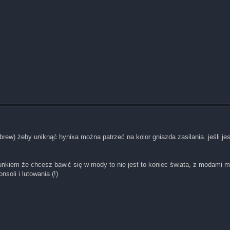
ew) żeby uniknąć hynixa można patrzeć na kolor gniazda zasilania. jeśli je
runkiem że chcesz bawić się w mody to nie jest to koniec świata, z modami m
soli i lutowania (!)