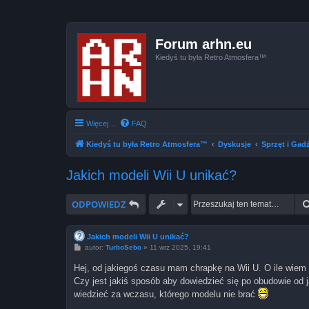
Forum arhn.eu
Kiedyś tu była Retro Atmosfera™
Więcej…
FAQ
Kiedyś tu była Retro Atmosfera™
Dyskusje
Sprzęt i Gad
Jakich modeli Wii U unikać?
ODPOWIEDZ
Jakich modeli Wii U unikać?
P
autor:
TurboSebo
»
11 wrz 2025, 19:41
o
s
Hej, od jakiegoś czasu mam chrapkę na Wii U. O ile wie
t
Czy jest jakiś sposób aby dowiedzieć się po obudowie od 
wiedzieć za wczasu, którego modelu nie brać