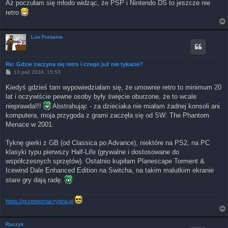
Aż poczułam się młodo widząc, że PSP i Nintendo DS to jeszcze nie
retro
Lou Fontaine
Re: Gdzie zaczyna się retro i czego już nie tykacie?
P
13 paź 2024, 15:53
o
s
Kiedyś gdzieś tam wypowiedziałam się, że umownie retro to minimum 20
t
lat i oczywiście pewne osoby były święcie oburzone, że to wcale
nieprawda!!!
Abstrahując - za dzieciaka nie miałam żadnej konsoli ani
komputera, moja przygoda z grami zaczęła się od SW: The Phantom
Menace w 2001.
Tyknę gierki z GB (od Classica po Advance), niektóre na PS2, na PC
klasyki typu pierwszy Half-Life (grywalne i dostosowane do
współczesnych sprzętów). Ostatnio kupiłam Planescape Torment &
Icewind Dale Enhanced Edition na Switcha, na takim malutkim ekranie
stare gry dają radę.
https://przetwornia-rybna.pl
Raczyk