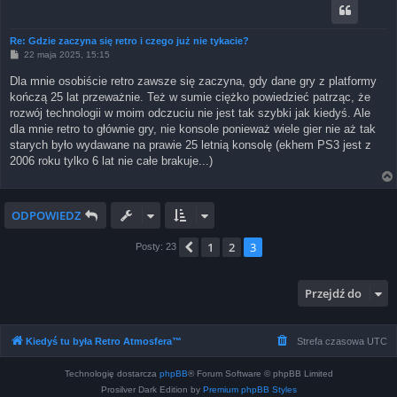
Re: Gdzie zaczyna się retro i czego już nie tykacie?
P
22 maja 2025, 15:15
o
s
Dla mnie osobiście retro zawsze się zaczyna, gdy dane gry z platformy
t
kończą 25 lat przeważnie. Też w sumie ciężko powiedzieć patrząc, że
rozwój technologii w moim odczuciu nie jest tak szybki jak kiedyś. Ale
dla mnie retro to głównie gry, nie konsole ponieważ wiele gier nie aż tak
starych było wydawane na prawie 25 letnią konsolę (ekhem PS3 jest z
2006 roku tylko 6 lat nie całe brakuje...)
ODPOWIEDZ
1
2
3
Poprzednia
Posty: 23
Przejdź do
Kiedyś tu była Retro Atmosfera™
Strefa czasowa
UTC
Technologię dostarcza
phpBB
® Forum Software © phpBB Limited
Prosilver Dark Edition by
Premium phpBB Styles