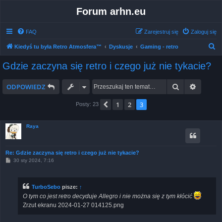
Forum arhn.eu
FAQ
Zarejestruj się
Zaloguj się
S
Kiedyś tu była Retro Atmosfera™
Dyskusje
Gaming - retro
z
Gdzie zaczyna się retro i czego już nie tykacie?
u
k
Szukaj
Wyszuk
ODPOWIEDZ
a
1
2
3
Poprzednia
Posty: 23
j
Raya
Re: Gdzie zaczyna się retro i czego już nie tykacie?
P
30 sty 2024, 7:16
o
s
t
TurboSebo
pisze:
↑
O tym co jest retro decyduje Allegro i nie można się z tym kłócić
Zrzut ekranu 2024-01-27 014125.png