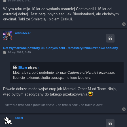
P
14 sty 2024, 0:41
o
s
W tym roku mija 10 lat od wydania ostatniej Castlevanii i 16 lat od
t
ostatniej dobrej. Jest parę innych serii jak Bloodstained, ale chciałbym
oryginał. Taki ze Śmiercią i biciem Drakuli.
wisnia2737
Re: Wymarzone powroty ulubionych serii - remastery/remake'i/nowe odsłony
P
14 sty 2024, 0:49
o
s
t
Sikvar
pisze:
↑
Można by zrobić podobnie jak przy
Cadence of Hyrule
i przekazać
licencję jakiemuś studiu tworzącemu tego typu gry.
Równie dobrze może wyjść crap jak Metroid: Other M od Team Ninja,
więc byłbym sceptyczny do takiego przekazywania
"There's a time and a place for anime. The time is now. The place is here."
pawel