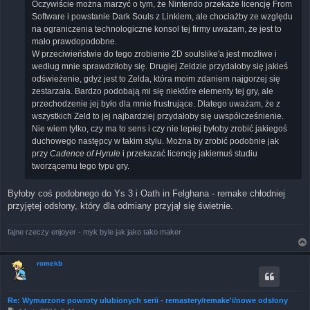
Oczywiście można marzyć o tym, że Nintendo przekaże licencję From
Software i powstanie Dark Souls z Linkiem, ale chociażby ze względu
na ograniczenia technologiczne konsol tej firmy uważam, że jest to
mało prawdopodobne.
W przeciwieństwie do tego zrobienie 2D soulslike'a jest możliwe i
według mnie sprawdziłoby się. Drugiej Zeldzie przydałoby się jakieś
odświeżenie, gdyż jest to Zelda, która moim zdaniem najgorzej się
zestarzała. Bardzo podobają mi się niektóre elementy tej gry, ale
przechodzenie jej było dla mnie frustrujące. Dlatego uważam, że z
wszystkich Zeld to jej najbardziej przydałoby się uwspółcześnienie.
Nie wiem tylko, czy ma to sens i czy nie lepiej byłoby zrobić jakiegoś
duchowego następcy w takim stylu. Można by zrobić podobnie jak
przy
Cadence of Hyrule
i przekazać licencję jakiemuś studiu
tworzącemu tego typu gry.
Byłoby coś podobnego do Ys 3 i Oath in Felghana - remake chłodniej
przyjętej odsłony, który dla odmiany przyjął się świetnie.
fajne rzeczy enjoyer - myk byle jak jako tako maker
romekb
Re: Wymarzone powroty ulubionych serii - remastery/remake'i/nowe odsłony