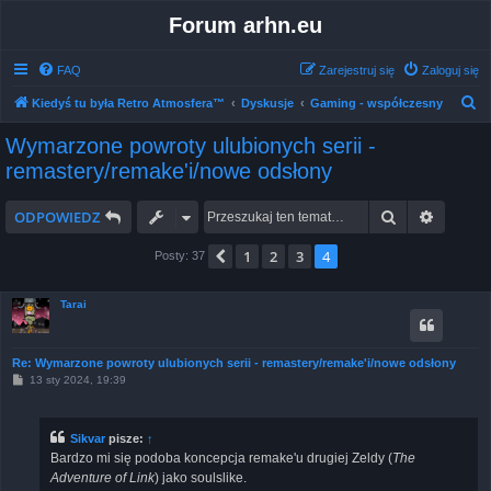
Forum arhn.eu
FAQ
Zarejestruj się
Zaloguj się
S
Kiedyś tu była Retro Atmosfera™
Dyskusje
Gaming - współczesny
z
Wymarzone powroty ulubionych serii -
u
remastery/remake'i/nowe odsłony
k
a
Szukaj
Wyszuk
ODPOWIEDZ
j
1
2
3
4
Poprzednia
Posty: 37
Tarai
Re: Wymarzone powroty ulubionych serii - remastery/remake'i/nowe odsłony
P
13 sty 2024, 19:39
o
s
t
Sikvar
pisze:
↑
Bardzo mi się podoba koncepcja remake'u drugiej Zeldy (
The
Adventure of Link
) jako soulslike.