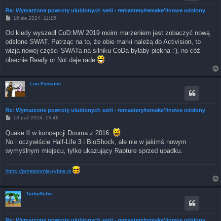
Re: Wymarzone powroty ulubionych serii - remastery/remake'i/nowe odsłony
P
16 sie 2024, 11:15
o
s
Od kiedy wyszedł CoD:MW 2019 moim marzeniem jest zobaczyć nową
t
odsłone SWAT. Patrząc na to, że obie marki należą do Activision, to
wizja nowej części SWATa na silniku CoDa byłaby piękna :'), no cóż -
obecnie Ready or Not daje rade
Lou Fontaine
Re: Wymarzone powroty ulubionych serii - remastery/remake'i/nowe odsłony
P
13 paź 2024, 15:46
o
s
Quake II w koncepcji Dooma z 2016.
t
No i oczywiście Half-Life 3 i BioShock, ale nie w jakimś nowym
wymyślnym miejscu, tylko ukazujący Rapture sprzed upadku.
https://przetwornia-rybna.pl
TurboSebo
Re: Wymarzone powroty ulubionych serii - remastery/remake'i/nowe odsłony