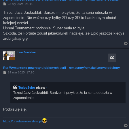
P
23 sty 2025, 21:11
o
s
Trzeci Jazz Jackrabbit. Bardzo mi przykro, że ta seria odeszła w
t
zapomnienie. Nie ważne czy byłby 2D czy 3D to bardzo bym chciał
kolejnej części.
Unreal Tournament podobnie. Super seria to była.
Szkoda, że Fortnite zdusił jakiekolwiek nadzieje, że Epic jeszcze kiedyś
zrobi jakąś grę
Lou Fontaine
Re: Wymarzone powroty ulubionych serii - remastery/remake'i/nowe odsłony
P
24 mar 2025, 17:30
o
s
t
TurboSebo
pisze:
↑
Trzeci Jazz Jackrabbit. Bardzo mi przykro, że ta seria odeszła w
zapomnienie.
Podpisuję się.
https://przetwornia-rybna.pl