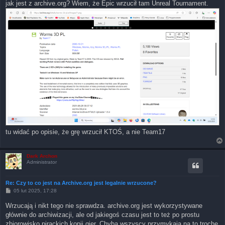
jak jest z archive.org? Wiem, że Epic wrzucił tam Unreal Tournament.
tu widać po opisie, że grę wrzucił KTOŚ, a nie Team17
Dark Archon
Administrator
Re: Czy to co jest na Archive.org jest legalnie wrzucone?
P
05 lut 2025, 17:28
o
s
Wrzucają i nikt tego nie sprawdza. archive.org jest wykorzystywane
t
głównie do archiwizacji, ale od jakiegoś czasu jest to też po prostu
zbiorowisko pirackich kopii gier. Chyba wszyscy przymykają na to trochę