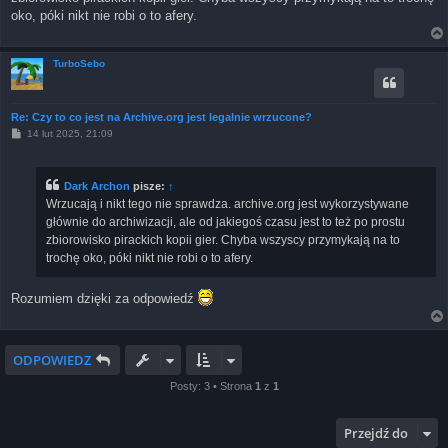
oko, póki nikt nie robi o to afery.
TurboSebo
Re: Czy to co jest na Archive.org jest legalnie wrzucone?
P
14 lut 2025, 21:09
o
s
t
Dark Archon
pisze:
↑
Wrzucają i nikt tego nie sprawdza. archive.org jest wykorzystywane
głównie do archiwizacji, ale od jakiegoś czasu jest to też po prostu
zbiorowisko pirackich kopii gier. Chyba wszyscy przymykają na to
trochę oko, póki nikt nie robi o to afery.
Rozumiem dzięki za odpowiedź
ODPOWIEDZ
Posty: 3 • Strona
1
z
1
Przejdź do