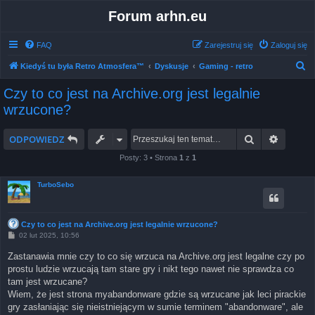
Forum arhn.eu
FAQ
Zarejestruj się
Zaloguj się
S
Kiedyś tu była Retro Atmosfera™
Dyskusje
Gaming - retro
z
Czy to co jest na Archive.org jest legalnie
u
wrzucone?
k
a
Szukaj
Wyszuk
ODPOWIEDZ
j
Posty: 3 • Strona
1
z
1
TurboSebo
Czy to co jest na Archive.org jest legalnie wrzucone?
P
02 lut 2025, 10:56
o
s
Zastanawia mnie czy to co się wrzuca na Archive.org jest legalne czy po
t
prostu ludzie wrzucają tam stare gry i nikt tego nawet nie sprawdza co
tam jest wrzucane?
Wiem, że jest strona myabandonware gdzie są wrzucane jak leci pirackie
gry zasłaniając się nieistniejącym w sumie terminem "abandonware", ale