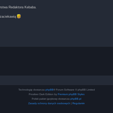
orstwa Redaktora Kebaba.
k zaciekawią
Technologię dostarcza
phpBB
® Forum Software © phpBB Limited
Prosilver Dark Edition by
Premium phpBB Styles
Polski pakiet językowy dostarcza
phpBB.pl
Zasady ochrony danych osobowych
|
Regulamin