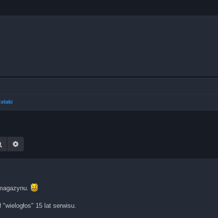
elaki
Szukaj
Wyszukiwanie zaawansowane
 magazynu.
wielogłos" 15 lat serwisu.