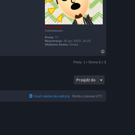
Dark Archon
Administrator
Posty:
17
Rejestracja:
26 gru 2023, 16:25
Ulubiona Kawia:
Gruba
N
a
g
Posty: 1 • Strona
1
z
1
ó
r
ę
Przejdź do
Usuń ciasteczka witryny
Strefa czasowa
UTC