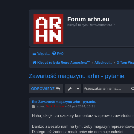
Forum arhn.eu
Kiedyś tu była Retro Atmosfera™
Więcej…
FAQ
Kiedyś tu była Retro Atmosfera™
Allschool...
Offtop Wsz
Zawartość magazynu arhn - pytanie.
ODPOWIEDZ
Re: Zawartość magazynu arhn - pytanie.
P
autor:
Dark Archon
»
09 paź 2024, 10:21
o
s
Haha, dzięki za szczery komentarz w sprawie zawartości
t
Bardzo zależało nam na tym, żeby magazyn reprezentował "
Dlatego też żaden z redaktorów nie dominuje całości.