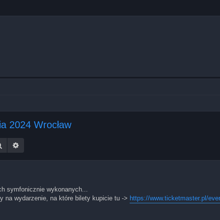
nia 2024 Wrocław
Szukaj
Wyszukiwanie zaawansowane
ich symfonicznie wykonanych...
 na wydarzenie, na które bilety kupicie tu ->
https://www.ticketmaster.pl/eve