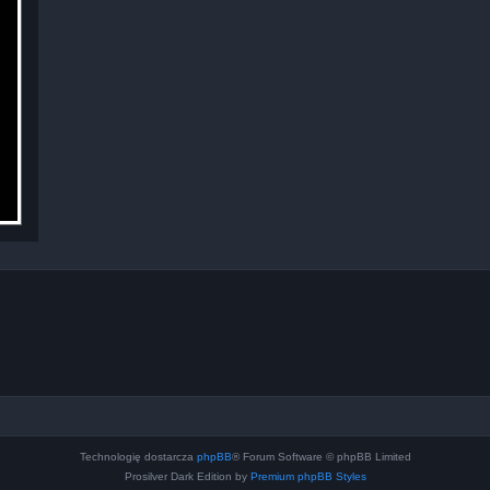
Technologię dostarcza
phpBB
® Forum Software © phpBB Limited
Prosilver Dark Edition by
Premium phpBB Styles