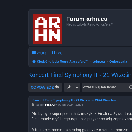
Forum arhn.eu
Kiedyś tu była Retro Atmosfera™
Więcej…
FAQ
Kiedyś tu była Retro Atmosfera™
arhn.eu
Ogłoszenia
Koncert Final Symphony II - 21 Wrześ
ODPOWIEDZ
Koncert Final Symphony II - 21 Września 2024 Wrocław
P
autor:
Rikaru
»
08 lut 2024, 12:06
o
s
Ale by było super posłuchać muzyki z Finali na żywo, tak
t
Jeśli macie myśli tego typu to z przyjemnością zapraszamy
A tu z kolei macie taką ładną graficzkę o samej imprezie: