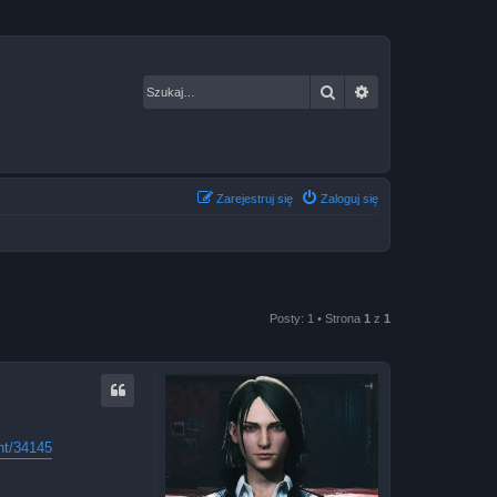
Szukaj
Wyszukiwanie za
Zarejestruj się
Zaloguj się
Posty: 1 • Strona
1
z
1
nt/34145