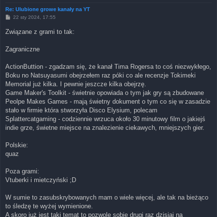
Re: Ulubione growe kanały na YT
P
22 sty 2024, 17:55
o
s
Związane z grami to tak:
t
Zagraniczne
ActionButtion - zgadzam się, że kanał Tima Rogersa to coś niezwykłego,
Boku no Natsuyasumi obejrzełem raz póki co ale recenzje Tokimeki
Memorial już kilka. I pewnie jeszcze kilka obejrzę.
Game Maker's Toolkit - świetnie opowiada o tym jak gry są zbudowane
Peolpe Makes Games - mają świetny dokument o tym co się w zasadzie
stało w firmie która stworzyła Disco Elysium, polecam
Splattercatgaming - codziennie wrzuca około 30 minutowy film o jakiejś
indie grze, świetne miejsce na znalezienie ciekawych, mniejszych gier.
Polskie:
quaz
Poza grami:
Vtuberki i mietczyński ;D
W sumie to zasubskrybowanych mam o wiele więcej, ale tak na bieżąco
to śledzę te wyżej wymienione.
A skoro już jest taki temat to pozwolę sobie drugi raz dzisiaj na