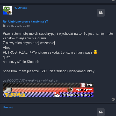
92Lukasz
Re: Ulubione growe kanały na YT
P
19 sty 2024, 21:58
o
s
Przejrzałem listę moich subskrypcji i wychodzi na to, że jest na niej mało
t
kanałów związanych z grami.
Z niewymienionych tutaj wcześniej
Ahoy
RETROSTRZAŁ (@Yohokaru szkoda, że już nie nagrywasz
)
quaz
no i oczywiście Klocuch
poza tymi mam jeszcze TZO, Pisarskiego i videgamedunkey
♫♪
POOOTAAAT wypadł mi z moich rąk
♪♫
Hamfrej