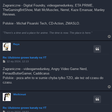
Zagraniczne - Digital Foundry, videogamedunkey, ETA PRIME,
TheGamingBritShow, Matt McMuscles, Nerrel, Kaze Emanuar, Manley
Reviews.
Polskie - Michał Pisarski Tech, CD-Action, ZMASLO.
"There's a time and a place for anime. The time is now. The place is here."
Raya
Re: Ulubione growe kanały na YT
P
12 sty 2024, 12:13
o
s
Zagraniczne - videogamedunkey, Angry Video Game Nerd,
t
PenautButterGamer, Caddicarus
Polskie - poza arhn to w sumie chyba tylko TZO, ale też od czasu do
czasu.
Wielkimati
Re: Ulubione growe kanały na YT
P
12 sty 2024, 18:53