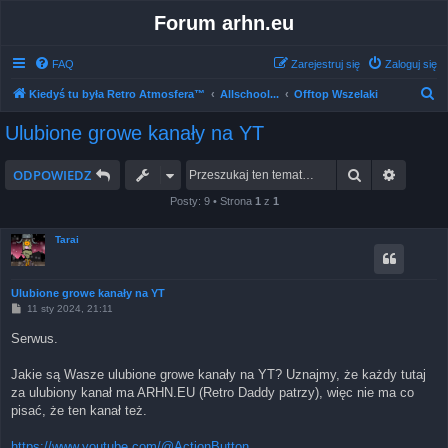
Forum arhn.eu
FAQ
Zarejestruj się
Zaloguj się
S
Kiedyś tu była Retro Atmosfera™
Allschool...
Offtop Wszelaki
z
Ulubione growe kanały na YT
u
k
Szukaj
Wyszuk
ODPOWIEDZ
a
Posty: 9 • Strona
1
z
1
j
Tarai
Ulubione growe kanały na YT
P
11 sty 2024, 21:11
o
s
Serwus.
t
Jakie są Wasze ulubione growe kanały na YT? Uznajmy, że każdy tutaj
za ulubiony kanał ma ARHN.EU (Retro Daddy patrzy), więc nie ma co
pisać, że ten kanał też.
https://www.youtube.com/@ActionButton