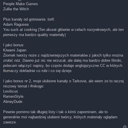
People Make Games
Zullie the Witch
Plus kanały od gotowania :torll:
Adam Ragusea
You suck at cooking (Ten akurat głównie w celach rozrywkowych, ale ten
pierwszy ma bardzo quality materiały)
I jako bonus:
Kiwami Japan
Ziomek tworzy noże z najdziwniejszych materiałów z jakich tylko można
zrobić nóż. Dawno już nic nie wrzucał, ale dalej ma bardzo dobre filmiki,
polecam włączyć napisy, bo często dodaje anglojęzyczne CC w których
tłumaczy dokładnie co robi i co się dzieje.
I jako bonus nr 2, moje ulubione kanały o Tarkovie, ale wiem że to raczej
niszowy temat i #nikogo:
Leviticus
RamenStyle
AbneyDude
Pewnie pomimo tak długiej listy i tak o kimś zapominam, ale to
generalnie moi najbardziej ulubieni twórcy, których materiały oglądam
zawsze.