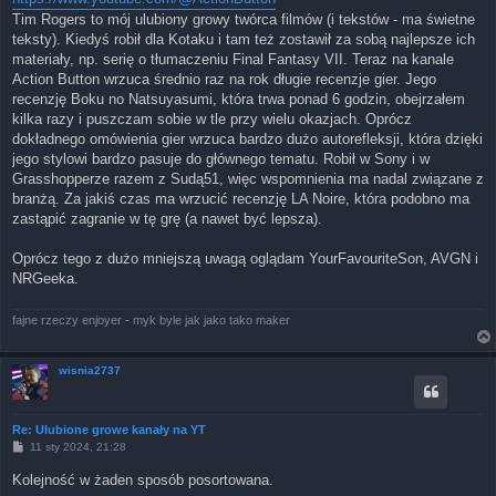
Tim Rogers to mój ulubiony growy twórca filmów (i tekstów - ma świetne
teksty). Kiedyś robił dla Kotaku i tam też zostawił za sobą najlepsze ich
materiały, np. serię o tłumaczeniu Final Fantasy VII. Teraz na kanale
Action Button wrzuca średnio raz na rok długie recenzje gier. Jego
recenzję Boku no Natsuyasumi, która trwa ponad 6 godzin, obejrzałem
kilka razy i puszczam sobie w tle przy wielu okazjach. Oprócz
dokładnego omówienia gier wrzuca bardzo dużo autorefleksji, która dzięki
jego stylowi bardzo pasuje do głównego tematu. Robił w Sony i w
Grasshopperze razem z Sudą51, więc wspomnienia ma nadal związane z
branżą. Za jakiś czas ma wrzucić recenzję LA Noire, która podobno ma
zastąpić zagranie w tę grę (a nawet być lepsza).
Oprócz tego z dużo mniejszą uwagą oglądam YourFavouriteSon, AVGN i
NRGeeka.
fajne rzeczy enjoyer - myk byle jak jako tako maker
wisnia2737
Re: Ulubione growe kanały na YT
P
11 sty 2024, 21:28
o
s
Kolejność w żaden sposób posortowana.
t