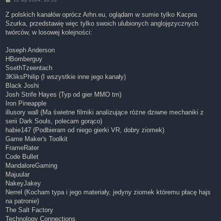
o
s
Z polskich kanałów oprócz Arhn.eu, oglądam w sumie tylko Kacpra
t
Szurka, przedstawię więc tylko swoich ulubionych anglojęzycznych
twórców, w losowej kolejności:
Joseph Anderson
HBomberguy
SsethTzeentach
3KliksPhilip (I wszystkie inne jego kanały)
Black Joshi
Josh Strife Hayes (Typ od gier MMO tm)
Iron Pineapple
illusory wall (Ma świetne filmiki analizujące różne dziwne mechaniki z
serii Dark Souls, polecam gorąco)
habie147 (Podbieram od niego gierki VR, dobry ziomek)
Game Maker's Toolkit
FrameRater
Code Bullet
MandaloreGaming
Majuular
NakeyJakey
Nerrel (Kocham typa i jego materiały, jedyny ziomek któremu płacę hajs
na patronie)
The Salt Factory
Technology Connections