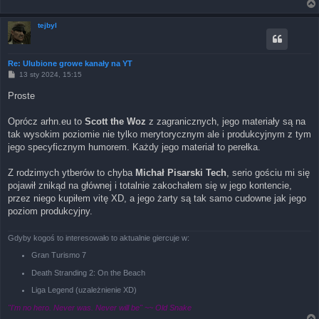
tejbyl
Re: Ulubione growe kanały na YT
P
13 sty 2024, 15:15
o
s
Proste
t
Oprócz arhn.eu to
Scott the Woz
z zagranicznych, jego materiały są na
tak wysokim poziomie nie tylko merytorycznym ale i produkcyjnym z tym
jego specyficznym humorem. Każdy jego materiał to perełka.
Z rodzimych ytberów to chyba
Michał Pisarski Tech
, serio gościu mi się
pojawił znikąd na głównej i totalnie zakochałem się w jego kontencie,
przez niego kupiłem vitę XD, a jego żarty są tak samo cudowne jak jego
poziom produkcyjny.
Gdyby kogoś to interesowało to aktualnie giercuje w:
Gran Turismo 7
Death Stranding 2: On the Beach
Liga Legend (uzależnienie XD)
"I'm no hero. Never was. Never will be" ~~ Old Snake