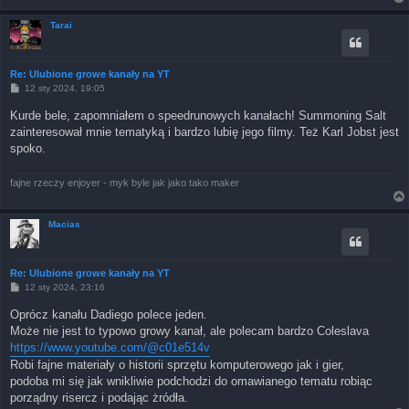
Tarai
Re: Ulubione growe kanały na YT
P
12 sty 2024, 19:05
o
s
Kurde bele, zapomniałem o speedrunowych kanałach! Summoning Salt
t
zainteresował mnie tematyką i bardzo lubię jego filmy. Też Karl Jobst jest
spoko.
fajne rzeczy enjoyer - myk byle jak jako tako maker
Macias
Re: Ulubione growe kanały na YT
P
12 sty 2024, 23:16
o
s
Oprócz kanału Dadiego polece jeden.
t
Może nie jest to typowo growy kanał, ale polecam bardzo Coleslava
https://www.youtube.com/@c01e514v
Robi fajne materiały o historii sprzętu komputerowego jak i gier,
podoba mi się jak wnikliwie podchodzi do omawianego tematu robiąc
porządny risercz i podając żródła.