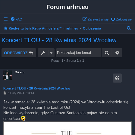
Forum arhn.eu
FAQ
Zarejestruj się
Zaloguj się
S
Kiedyś tu była Retro Atmosfera™
arhn.eu
Ogłoszenia
z
Koncert TLOU - 28 Kwietnia 2024 Wrocław
u
k
Szukaj
Wyszuk
ODPOWIEDZ
a
Posty: 1 • Strona
1
z
1
j
Rikaru
Koncert TLOU - 28 Kwietnia 2024 Wrocław
P
11 sty 2024, 13:44
o
s
Jak w temacie: 28 kwietnia tego roku (2024) we Wrocławiu odbędzie się
t
koncert muzyki z serii The Last of Us!
Nie lada wydarzenie, gdyż Gustavo Santaolalla pojawi się na nim
osobiście