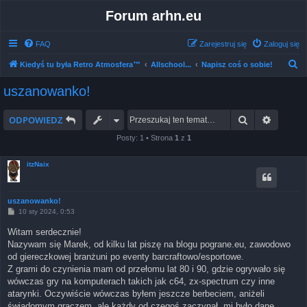
Forum arhn.eu
FAQ
Zarejestruj się
Zaloguj się
S
Kiedyś tu była Retro Atmosfera™
Allschool...
Napisz coś o sobie!
z
uszanowanko!
u
k
Szukaj
Wyszuk
ODPOWIEDZ
a
Posty: 1 • Strona
1
z
1
j
itzNaix
uszanowanko!
P
10 sty 2024, 0:53
o
s
Witam serdecznie!
t
Nazywam się Marek, od kilku lat piszę na blogu pograne.eu, zawodowo
od giereczkowej branżuni po eventy barcraftowo/esportowe.
Z grami do czynienia mam od przełomu lat 80 i 90, gdzie ogrywało się
wówczas gry na komputerach takich jak c64, zx-spectrum czy inne
atarynki. Oczywiście wówczas byłem jeszcze berbeciem, aniżeli
świadomym graczem, ale każdy od czegoś zaczynał, mi było dane