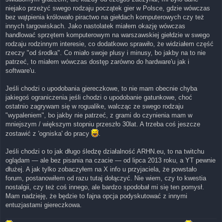
niejako przeżyć swego rodzaju początek gier w Polsce, gdzie wówczas
bez wątpienia królowało piractwo na giełdach komputerowych czy też
innych targowiskach. Jako nastolatek miałem okazję wówczas
handlować sprzętem komputerowym na warszawskiej giełdzie w swego
rodzaju rodzinnym interesie, co dodatkowo sprawiło, że widziałem część
rzeczy "od środka". Co miało swoje plusy i minusy, bo jakby na to nie
patrzeć, to miałem wówczas dostęp zarówno do hardware'u jak i
software'u.
Jeśli chodzi o upodobania giereczkowe, to nie mam obecnie chyba
jakiegoś ograniczenia jeśli chodzi o upodobanie gatunkowe, choć
ostatnio zagrywam się w rogualike, walcząc ze swego rodzaju
"wypaleniem", bo jakby nie patrzeć, z grami do czynienia mam w
mniejszym / większym stopniu przeszło 30lat. A trzeba coś jeszcze
zostawić z 'ogniska' do pracy
.
Jeśli chodzi o to jak długo śledzę działalność ARHN.eu, to na twitchu
oglądam — ale bez pisania na czacie — od lipca 2013 roku, a YT pewnie
dłużej. A jak tylko zobaczyłem na X info u przyjaciela, że powstało
forum, postanowiłem od razu tutaj dołączyć. Nie wiem, czy to kwestia
nostalgii, czy też coś innego, ale bardzo spodobał mi się ten pomysł.
Mam nadzieję, że będzie to fajna opcja podyskutować z innymi
entuzjastami giereczkowa.