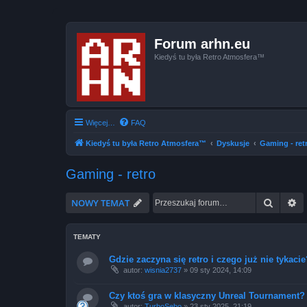
Forum arhn.eu
Kiedyś tu była Retro Atmosfera™
Więcej…
FAQ
Kiedyś tu była Retro Atmosfera™
Dyskusje
Gaming - ret
Gaming - retro
Szukaj
W
NOWY TEMAT
TEMATY
Gdzie zaczyna się retro i czego już nie tykacie
autor:
wisnia2737
»
09 sty 2024, 14:09
Czy ktoś gra w klasyczny Unreal Tournament?
autor:
TurboSebo
»
23 sty 2025, 21:19