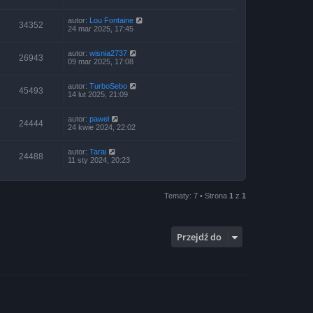
autor:
Lou Fontaine
34352
24 mar 2025, 17:45
autor:
wisnia2737
26943
09 mar 2025, 17:08
autor:
TurboSebo
45493
14 lut 2025, 21:09
autor:
pawel
24444
24 kwie 2024, 22:02
autor:
Tarai
24488
11 sty 2024, 20:23
Tematy: 7 • Strona
1
z
1
Przejdź do