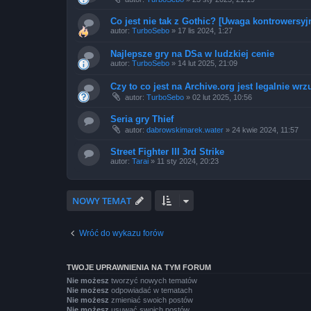
Co jest nie tak z Gothic? [Uwaga kontrowersyj
autor:
TurboSebo
»
17 lis 2024, 1:27
Najlepsze gry na DSa w ludzkiej cenie
autor:
TurboSebo
»
14 lut 2025, 21:09
Czy to co jest na Archive.org jest legalnie wr
autor:
TurboSebo
»
02 lut 2025, 10:56
Seria gry Thief
autor:
dabrowskimarek.water
»
24 kwie 2024, 11:57
Street Fighter III 3rd Strike
autor:
Tarai
»
11 sty 2024, 20:23
NOWY TEMAT
Wróć do wykazu forów
TWOJE UPRAWNIENIA NA TYM FORUM
Nie możesz
tworzyć nowych tematów
Nie możesz
odpowiadać w tematach
Nie możesz
zmieniać swoich postów
Nie możesz
usuwać swoich postów