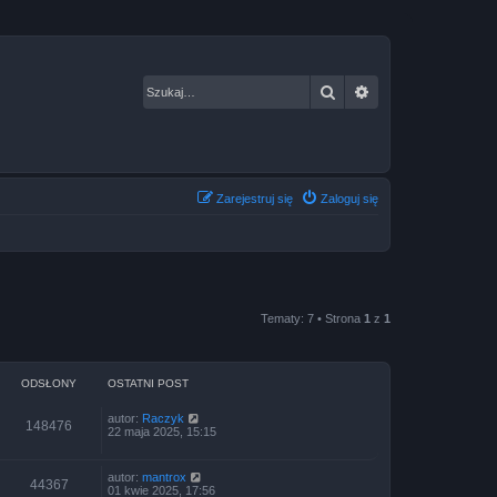
Szukaj
Wyszukiwanie za
Zarejestruj się
Zaloguj się
Tematy: 7 • Strona
1
z
1
ODSŁONY
OSTATNI POST
autor:
Raczyk
148476
22 maja 2025, 15:15
autor:
mantrox
44367
01 kwie 2025, 17:56