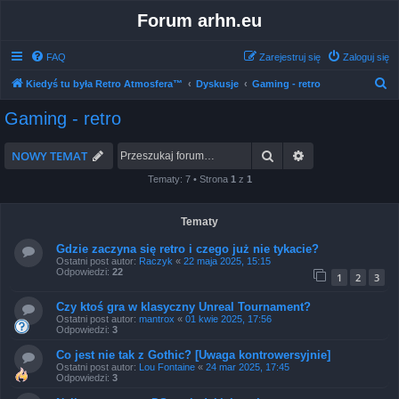
Forum arhn.eu
FAQ
Zarejestruj się
Zaloguj się
S
Kiedyś tu była Retro Atmosfera™
Dyskusje
Gaming - retro
z
Gaming - retro
u
k
Szukaj
Wyszukiwanie 
NOWY TEMAT
a
Tematy: 7 • Strona
1
z
1
j
Tematy
Gdzie zaczyna się retro i czego już nie tykacie?
Ostatni post autor:
Raczyk
«
22 maja 2025, 15:15
Odpowiedzi:
22
1
2
3
Czy ktoś gra w klasyczny Unreal Tournament?
Ostatni post autor:
mantrox
«
01 kwie 2025, 17:56
Odpowiedzi:
3
Co jest nie tak z Gothic? [Uwaga kontrowersyjnie]
Ostatni post autor:
Lou Fontaine
«
24 mar 2025, 17:45
Odpowiedzi:
3