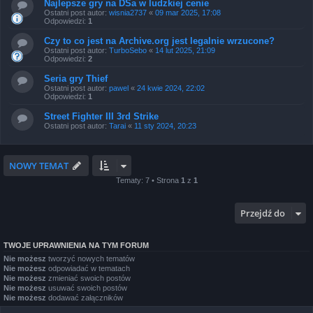
Najlepsze gry na DSa w ludzkiej cenie
Ostatni post autor:
wisnia2737
«
09 mar 2025, 17:08
Odpowiedzi:
1
Czy to co jest na Archive.org jest legalnie wrzucone?
Ostatni post autor:
TurboSebo
«
14 lut 2025, 21:09
Odpowiedzi:
2
Seria gry Thief
Ostatni post autor:
pawel
«
24 kwie 2024, 22:02
Odpowiedzi:
1
Street Fighter III 3rd Strike
Ostatni post autor:
Tarai
«
11 sty 2024, 20:23
NOWY TEMAT
Tematy: 7 • Strona
1
z
1
Przejdź do
TWOJE UPRAWNIENIA NA TYM FORUM
Nie możesz
tworzyć nowych tematów
Nie możesz
odpowiadać w tematach
Nie możesz
zmieniać swoich postów
Nie możesz
usuwać swoich postów
Nie możesz
dodawać załączników