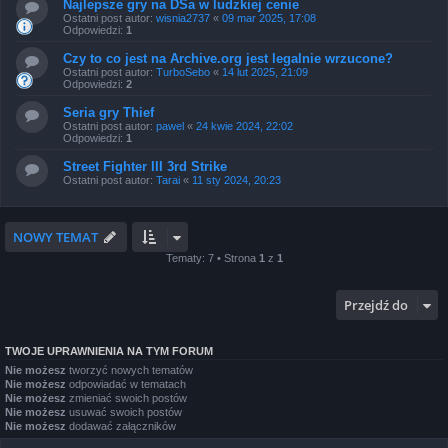
Najlepsze gry na DSa w ludzkiej cenie
Ostatni post autor:
wisnia2737
«
09 mar 2025, 17:08
Odpowiedzi:
1
Czy to co jest na Archive.org jest legalnie wrzucone?
Ostatni post autor:
TurboSebo
«
14 lut 2025, 21:09
Odpowiedzi:
2
Seria gry Thief
Ostatni post autor:
pawel
«
24 kwie 2024, 22:02
Odpowiedzi:
1
Street Fighter III 3rd Strike
Ostatni post autor:
Tarai
«
11 sty 2024, 20:23
NOWY TEMAT
Tematy: 7 • Strona
1
z
1
Przejdź do
TWOJE UPRAWNIENIA NA TYM FORUM
Nie możesz
tworzyć nowych tematów
Nie możesz
odpowiadać w tematach
Nie możesz
zmieniać swoich postów
Nie możesz
usuwać swoich postów
Nie możesz
dodawać załączników