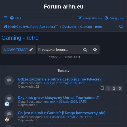
Forum arhn.eu
FAQ
Zarejestruj się
Zaloguj się
S
Kiedyś tu była Retro Atmosfera™
Dyskusje
Gaming - retro
z
Gaming - retro
u
k
Szukaj
Wyszukiwanie 
NOWY TEMAT
a
Tematy: 7 • Strona
1
z
1
j
Tematy
Gdzie zaczyna się retro i czego już nie tykacie?
Ostatni post autor:
Raczyk
«
22 maja 2025, 15:15
Odpowiedzi:
22
1
2
3
Czy ktoś gra w klasyczny Unreal Tournament?
Ostatni post autor:
mantrox
«
01 kwie 2025, 17:56
Odpowiedzi:
3
Co jest nie tak z Gothic? [Uwaga kontrowersyjnie]
Ostatni post autor:
Lou Fontaine
«
24 mar 2025, 17:45
Odpowiedzi:
3