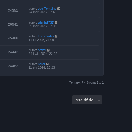
autor:
Lou Fontaine
34351
24 mar 2025, 17:45
autor:
wisnia2737
26941
09 mar 2025, 17:08
autor:
TurboSebo
45488
14 lut 2025, 21:09
autor:
pawel
24443
24 kwie 2024, 22:02
autor:
Tarai
24482
11 sty 2024, 20:23
Tematy: 7 • Strona
1
z
1
Przejdź do