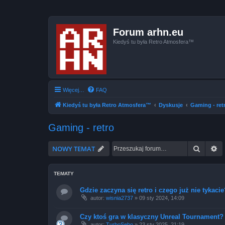
Forum arhn.eu
Kiedyś tu była Retro Atmosfera™
Więcej…
FAQ
Kiedyś tu była Retro Atmosfera™
Dyskusje
Gaming - ret
Gaming - retro
Szukaj
W
NOWY TEMAT
TEMATY
Gdzie zaczyna się retro i czego już nie tykacie
autor:
wisnia2737
»
09 sty 2024, 14:09
Czy ktoś gra w klasyczny Unreal Tournament?
autor:
TurboSebo
»
23 sty 2025, 21:19