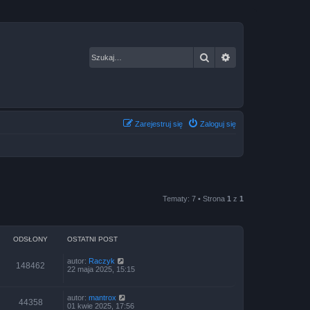
Szukaj
Wyszukiwanie za
Zarejestruj się
Zaloguj się
Tematy: 7 • Strona
1
z
1
ODSŁONY
OSTATNI POST
autor:
Raczyk
148462
22 maja 2025, 15:15
autor:
mantrox
44358
01 kwie 2025, 17:56