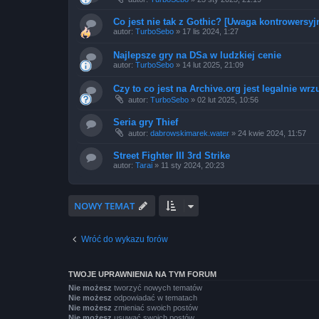
Co jest nie tak z Gothic? [Uwaga kontrowersyj
autor:
TurboSebo
»
17 lis 2024, 1:27
Najlepsze gry na DSa w ludzkiej cenie
autor:
TurboSebo
»
14 lut 2025, 21:09
Czy to co jest na Archive.org jest legalnie wr
autor:
TurboSebo
»
02 lut 2025, 10:56
Seria gry Thief
autor:
dabrowskimarek.water
»
24 kwie 2024, 11:57
Street Fighter III 3rd Strike
autor:
Tarai
»
11 sty 2024, 20:23
NOWY TEMAT
Wróć do wykazu forów
TWOJE UPRAWNIENIA NA TYM FORUM
Nie możesz
tworzyć nowych tematów
Nie możesz
odpowiadać w tematach
Nie możesz
zmieniać swoich postów
Nie możesz
usuwać swoich postów