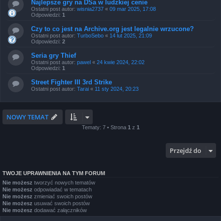
Najlepsze gry na DSa w ludzkiej cenie
Ostatni post autor:
wisnia2737
«
09 mar 2025, 17:08
Odpowiedzi:
1
Czy to co jest na Archive.org jest legalnie wrzucone?
Ostatni post autor:
TurboSebo
«
14 lut 2025, 21:09
Odpowiedzi:
2
Seria gry Thief
Ostatni post autor:
pawel
«
24 kwie 2024, 22:02
Odpowiedzi:
1
Street Fighter III 3rd Strike
Ostatni post autor:
Tarai
«
11 sty 2024, 20:23
NOWY TEMAT
Tematy: 7 • Strona
1
z
1
Przejdź do
TWOJE UPRAWNIENIA NA TYM FORUM
Nie możesz
tworzyć nowych tematów
Nie możesz
odpowiadać w tematach
Nie możesz
zmieniać swoich postów
Nie możesz
usuwać swoich postów
Nie możesz
dodawać załączników