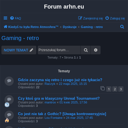
Forum arhn.eu
FAQ
Zarejestruj się
Zaloguj się
S
Kiedyś tu była Retro Atmosfera™
Dyskusje
Gaming - retro
z
Gaming - retro
u
k
Szukaj
Wyszukiwanie 
NOWY TEMAT
a
Tematy: 7 • Strona
1
z
1
j
Tematy
Gdzie zaczyna się retro i czego już nie tykacie?
Ostatni post autor:
Raczyk
«
22 maja 2025, 15:15
Odpowiedzi:
22
1
2
3
Czy ktoś gra w klasyczny Unreal Tournament?
Ostatni post autor:
mantrox
«
01 kwie 2025, 17:56
Odpowiedzi:
3
Co jest nie tak z Gothic? [Uwaga kontrowersyjnie]
Ostatni post autor:
Lou Fontaine
«
24 mar 2025, 17:45
Odpowiedzi:
3