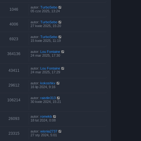
autor:
TurboSebo
1046
05 cze 2025, 13:24
autor:
TurboSebo
4006
27 kwie 2025, 15:20
autor:
TurboSebo
6923
15 kwie 2025, 11:19
autor:
Lou Fontaine
364136
24 mar 2025, 17:30
autor:
Lou Fontaine
43411
24 mar 2025, 17:29
autor:
kokoshkv
29612
16 lip 2024, 9:16
autor:
raistlin313
106214
30 kwie 2024, 15:21
autor:
romekb
26093
18 lut 2024, 0:08
autor:
wisnia2737
23315
27 sty 2024, 5:01