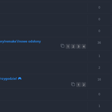
0
0
0
ery/remake'i/nowe odsłony
36
1
2
3
4
1
2
rzygodzie! 🎮
16
1
2
0
1