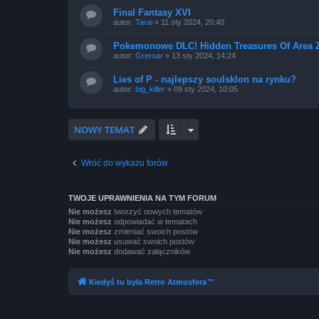
Final Fantasy XVI
autor:
Tarai
»
11 sty 2024, 20:40
Pokemonowe DLC! Hidden Treasures Of Area Z
autor:
Greroar
»
13 sty 2024, 14:24
Lies of P - najlepszy soulsklon na rynku?
autor:
big_killer
»
09 sty 2024, 10:05
NOWY TEMAT
Wróć do wykazu forów
TWOJE UPRAWNIENIA NA TYM FORUM
Nie możesz
tworzyć nowych tematów
Nie możesz
odpowiadać w tematach
Nie możesz
zmieniać swoich postów
Nie możesz
usuwać swoich postów
Nie możesz
dodawać załączników
Kiedyś tu była Retro Atmosfera™