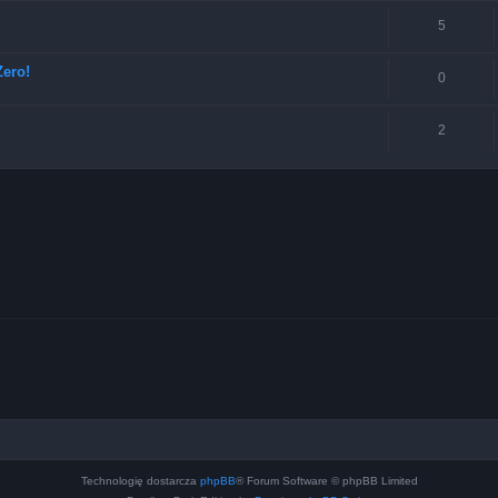
5
ero!
0
2
Technologię dostarcza
phpBB
® Forum Software © phpBB Limited