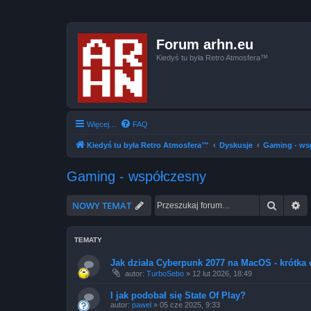
Forum arhn.eu
Kiedyś tu była Retro Atmosfera™
Więcej…
FAQ
Kiedyś tu była Retro Atmosfera™
Dyskusje
Gaming - ws
Gaming - współczesny
Szukaj
W
NOWY TEMAT
TEMATY
Jak działa Cyberpunk 2077 na MacOS - krótka 
autor:
TurboSebo
»
12 lut 2026, 18:49
I jak podobał się State Of Play?
autor:
pawel
»
05 cze 2025, 9:33