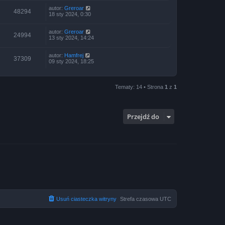
autor:
Greroar
48294
18 sty 2024, 0:30
autor:
Greroar
24994
13 sty 2024, 14:24
autor:
Hamfrej
37309
09 sty 2024, 18:25
Tematy: 14 • Strona
1
z
1
Przejdź do
Usuń ciasteczka witryny
Strefa czasowa
UTC