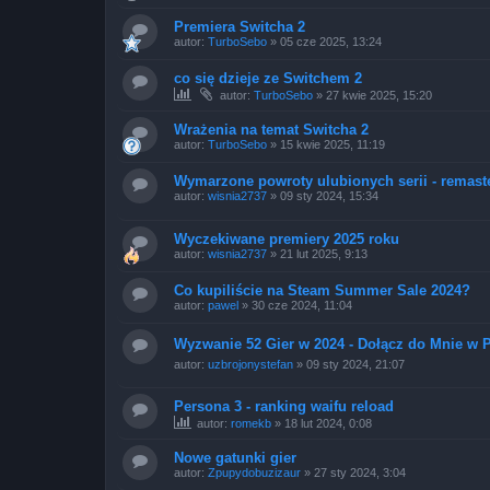
Premiera Switcha 2
autor:
TurboSebo
»
05 cze 2025, 13:24
co się dzieje ze Switchem 2
autor:
TurboSebo
»
27 kwie 2025, 15:20
Wrażenia na temat Switcha 2
autor:
TurboSebo
»
15 kwie 2025, 11:19
Wymarzone powroty ulubionych serii - remast
autor:
wisnia2737
»
09 sty 2024, 15:34
Wyczekiwane premiery 2025 roku
autor:
wisnia2737
»
21 lut 2025, 9:13
Co kupiliście na Steam Summer Sale 2024?
autor:
pawel
»
30 cze 2024, 11:04
Wyzwanie 52 Gier w 2024 - Dołącz do Mnie w P
autor:
uzbrojonystefan
»
09 sty 2024, 21:07
Persona 3 - ranking waifu reload
autor:
romekb
»
18 lut 2024, 0:08
Nowe gatunki gier
autor:
Zpupydobuzizaur
»
27 sty 2024, 3:04