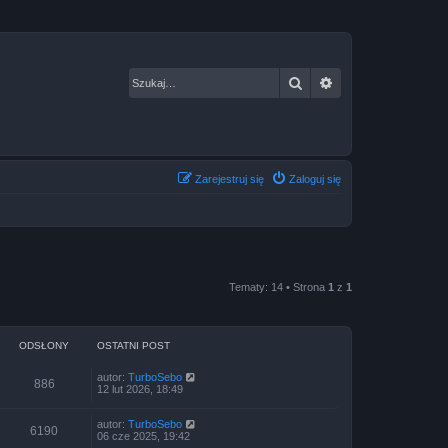
Szukaj
Wyszukiwanie za
Zarejestruj się
Zaloguj się
Tematy: 14 • Strona
1
z
1
ODSŁONY
OSTATNI POST
autor:
TurboSebo
886
12 lut 2026, 18:49
autor:
TurboSebo
6190
06 cze 2025, 19:42