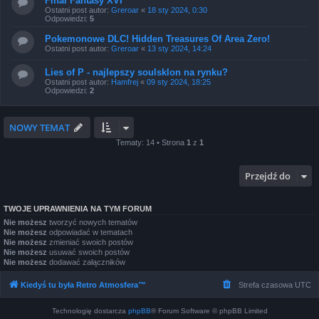
Final Fantasy XVI
Ostatni post autor:
Greroar
«
18 sty 2024, 0:30
Odpowiedzi:
5
Pokemonowe DLC! Hidden Treasures Of Area Zero!
Ostatni post autor:
Greroar
«
13 sty 2024, 14:24
Lies of P - najlepszy soulsklon na rynku?
Ostatni post autor:
Hamfrej
«
09 sty 2024, 18:25
Odpowiedzi:
2
NOWY TEMAT
Tematy: 14 • Strona
1
z
1
Przejdź do
TWOJE UPRAWNIENIA NA TYM FORUM
Nie możesz
tworzyć nowych tematów
Nie możesz
odpowiadać w tematach
Nie możesz
zmieniać swoich postów
Nie możesz
usuwać swoich postów
Nie możesz
dodawać załączników
Kiedyś tu była Retro Atmosfera™
Strefa czasowa
UTC
Technologię dostarcza
phpBB
® Forum Software © phpBB Limited