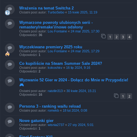
Wrażenia na temat Switcha 2
Ostatni post autor:
TurboSebo
«
15 kwie 2025, 11:19
Wymarzone powroty ulubionych serii -
remastery/remake'i/nowe odsłony
Ostatni post autor:
Lou Fontaine
«
24 mar 2025, 17:30
Odpowiedzi:
36
1
2
3
4
Wyczekiwane premiery 2025 roku
Ostatni post autor:
Lou Fontaine
«
24 mar 2025, 17:29
Odpowiedzi:
1
Co kupiliście na Steam Summer Sale 2024?
Ostatni post autor:
kokoshkv
«
16 lip 2024, 9:16
Odpowiedzi:
2
Wyzwanie 52 Gier w 2024 - Dołącz do Mnie w Przygodzie!
🎮
Ostatni post autor:
raistlin313
«
30 kwie 2024, 15:21
Odpowiedzi:
16
1
2
Persona 3 - ranking waifu reload
Ostatni post autor:
romekb
«
18 lut 2024, 0:08
Nowe gatunki gier
Ostatni post autor:
wisnia2737
«
27 sty 2024, 5:01
Odpowiedzi:
1