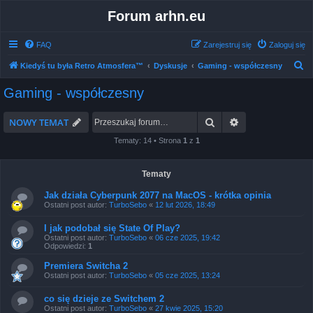
Forum arhn.eu
FAQ
Zarejestruj się
Zaloguj się
S
Kiedyś tu była Retro Atmosfera™
Dyskusje
Gaming - współczesny
z
Gaming - współczesny
u
k
Szukaj
Wyszukiwanie 
NOWY TEMAT
a
Tematy: 14 • Strona
1
z
1
j
Tematy
Jak działa Cyberpunk 2077 na MacOS - krótka opinia
Ostatni post autor:
TurboSebo
«
12 lut 2026, 18:49
I jak podobał się State Of Play?
Ostatni post autor:
TurboSebo
«
06 cze 2025, 19:42
Odpowiedzi:
1
Premiera Switcha 2
Ostatni post autor:
TurboSebo
«
05 cze 2025, 13:24
co się dzieje ze Switchem 2
Ostatni post autor:
TurboSebo
«
27 kwie 2025, 15:20