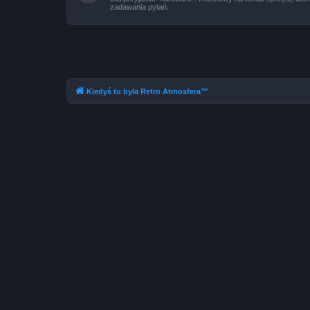
zadawania pytań.
Kiedyś tu była Retro Atmosfera™