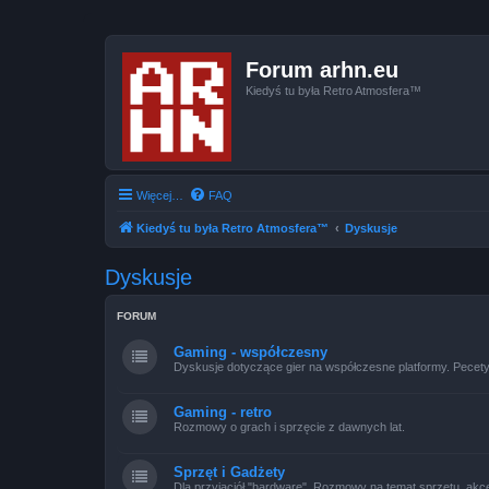
Forum arhn.eu
Kiedyś tu była Retro Atmosfera™
Więcej…
FAQ
Kiedyś tu była Retro Atmosfera™
Dyskusje
Dyskusje
FORUM
Gaming - współczesny
Dyskusje dotyczące gier na współczesne platformy. Pecety,
Gaming - retro
Rozmowy o grach i sprzęcie z dawnych lat.
Sprzęt i Gadżety
Dla przyjaciół "hardware". Rozmowy na temat sprzętu, akce