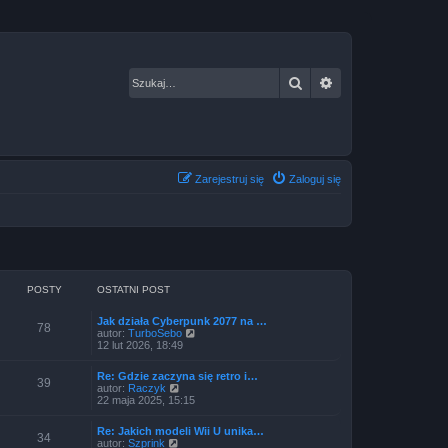
Szukaj
Wyszukiwanie za
Zarejestruj się
Zaloguj się
POSTY
OSTATNI POST
Jak działa Cyberpunk 2077 na …
78
W
autor:
TurboSebo
y
12 lut 2026, 18:49
ś
w
Re: Gdzie zaczyna się retro i…
i
39
W
autor:
Raczyk
e
y
22 maja 2025, 15:15
t
ś
l
w
n
Re: Jakich modeli Wii U unika…
i
34
a
W
autor:
Szprink
e