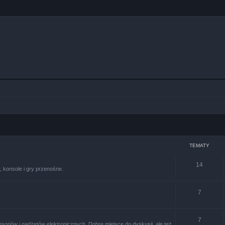
TEMATY
14
 konsole i gry przenośne.
7
7
soriów i gadżetów elektronicznych. Dobre miejsce do dyskusji, ale też