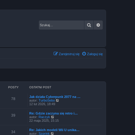
Szukaj
Wyszukiwanie za
Zarejestruj się
Zaloguj się
POSTY
OSTATNI POST
Jak działa Cyberpunk 2077 na …
78
W
autor:
TurboSebo
y
12 lut 2026, 18:49
ś
w
Re: Gdzie zaczyna się retro i…
i
39
W
autor:
Raczyk
e
y
22 maja 2025, 15:15
t
ś
l
w
n
Re: Jakich modeli Wii U unika…
i
34
a
W
autor:
Szprink
e