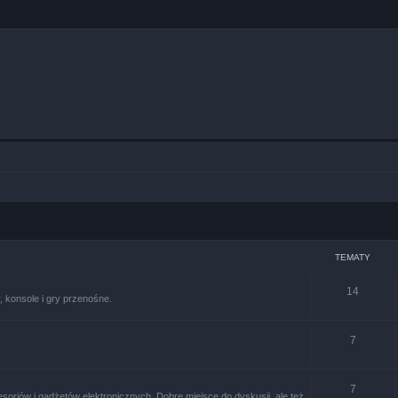
TEMATY
14
 konsole i gry przenośne.
7
7
soriów i gadżetów elektronicznych. Dobre miejsce do dyskusji, ale też