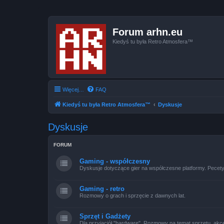
Forum arhn.eu
Kiedyś tu była Retro Atmosfera™
Więcej…
FAQ
Kiedyś tu była Retro Atmosfera™
Dyskusje
Dyskusje
FORUM
Gaming - współczesny
Dyskusje dotyczące gier na współczesne platformy. Pecety,
Gaming - retro
Rozmowy o grach i sprzęcie z dawnych lat.
Sprzęt i Gadżety
Dla przyjaciół "hardware". Rozmowy na temat sprzętu, akce