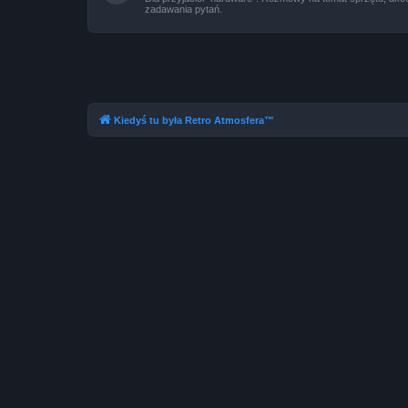
zadawania pytań.
Kiedyś tu była Retro Atmosfera™