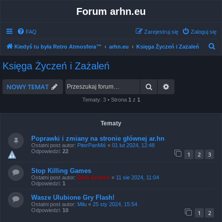
Forum arhn.eu
FAQ
Zarejestruj się
Zaloguj się
S
Kiedyś tu była Retro Atmosfera™
arhn.eu
Księga Życzeń i Zażaleń
z
Księga Życzeń i Zażaleń
u
k
Szukaj
Wyszukiwanie 
NOWY TEMAT
a
Tematy: 3 • Strona
1
z
1
j
Tematy
Poprawki i zmiany na stronie głównej ar.hn
Ostatni post autor:
PiterPanMiś
«
01 lut 2024, 12:48
Odpowiedzi:
22
1
2
3
Stop Killing Games
Ostatni post autor:
Dark Archon
«
11 sie 2024, 11:04
Odpowiedzi:
1
Wasze Ulubione Gry Flash!
Ostatni post autor:
Milu
«
25 sty 2024, 15:54
Odpowiedzi:
10
1
2