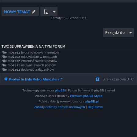
NOWY TEMAT
Tematy: 3 • Strona
1
z
1
Przejdź do
TWOJE UPRAWNIENIA NA TYM FORUM
Nie możesz
tworzyć nowych tematów
Nie możesz
odpowiadać w tematach
Nie możesz
zmieniać swoich postów
Nie możesz
usuwać swoich postów
Nie możesz
dodawać załączników
Kiedyś tu była Retro Atmosfera™
Strefa czasowa
UTC
Technologię dostarcza
phpBB
® Forum Software © phpBB Limited
Prosilver Dark Edition by
Premium phpBB Styles
Polski pakiet językowy dostarcza
phpBB.pl
Zasady ochrony danych osobowych
|
Regulamin