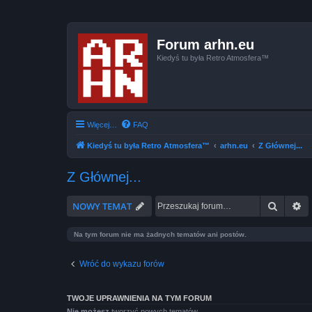
Forum arhn.eu
Kiedyś tu była Retro Atmosfera™
Więcej…
FAQ
Kiedyś tu była Retro Atmosfera™
arhn.eu
Z Głównej...
Z Głównej...
Szukaj
W
NOWY TEMAT
Na tym forum nie ma żadnych tematów ani postów.
Wróć do wykazu forów
TWOJE UPRAWNIENIA NA TYM FORUM
Nie możesz
tworzyć nowych tematów