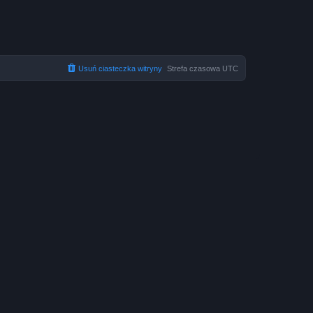
Usuń ciasteczka witryny
Strefa czasowa
UTC