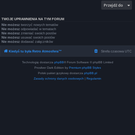
Przejdź do
TWOJE UPRAWNIENIA NA TYM FORUM
Nie możesz
tworzyć nowych tematów
Nie możesz
odpowiadać w tematach
Nie możesz
zmieniać swoich postów
Nie możesz
usuwać swoich postów
Nie możesz
dodawać załączników
Kiedyś tu była Retro Atmosfera™
Strefa czasowa
UTC
Technologię dostarcza
phpBB
® Forum Software © phpBB Limited
Prosilver Dark Edition by
Premium phpBB Styles
Polski pakiet językowy dostarcza
phpBB.pl
Zasady ochrony danych osobowych
|
Regulamin