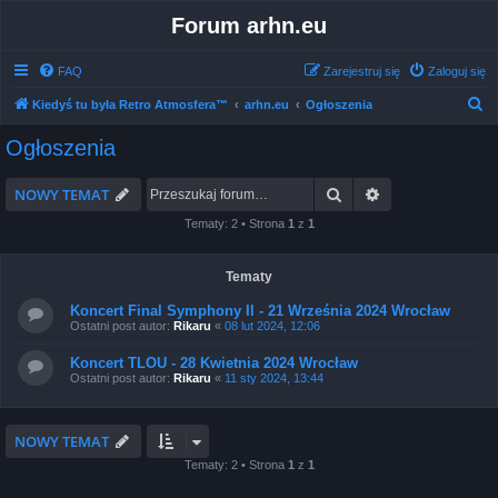
Forum arhn.eu
FAQ
Zarejestruj się
Zaloguj się
S
Kiedyś tu była Retro Atmosfera™
arhn.eu
Ogłoszenia
z
Ogłoszenia
u
k
Szukaj
Wyszukiwanie 
NOWY TEMAT
a
Tematy: 2 • Strona
1
z
1
j
Tematy
Koncert Final Symphony II - 21 Września 2024 Wrocław
Ostatni post autor:
Rikaru
«
08 lut 2024, 12:06
Koncert TLOU - 28 Kwietnia 2024 Wrocław
Ostatni post autor:
Rikaru
«
11 sty 2024, 13:44
NOWY TEMAT
Tematy: 2 • Strona
1
z
1