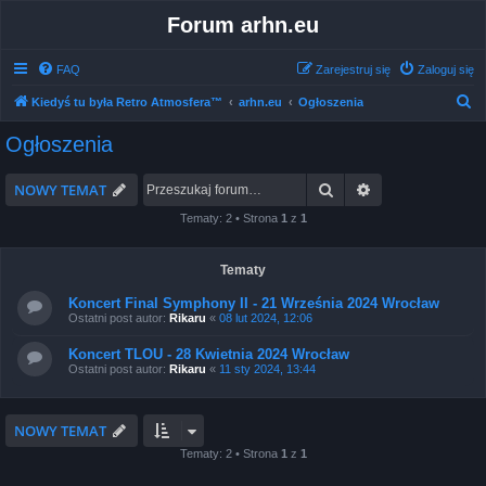
Forum arhn.eu
FAQ
Zarejestruj się
Zaloguj się
S
Kiedyś tu była Retro Atmosfera™
arhn.eu
Ogłoszenia
z
Ogłoszenia
u
k
Szukaj
Wyszukiwanie 
NOWY TEMAT
a
Tematy: 2 • Strona
1
z
1
j
Tematy
Koncert Final Symphony II - 21 Września 2024 Wrocław
Ostatni post autor:
Rikaru
«
08 lut 2024, 12:06
Koncert TLOU - 28 Kwietnia 2024 Wrocław
Ostatni post autor:
Rikaru
«
11 sty 2024, 13:44
NOWY TEMAT
Tematy: 2 • Strona
1
z
1