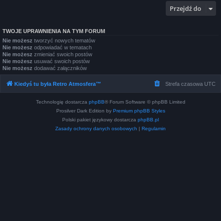
Przejdź do
TWOJE UPRAWNIENIA NA TYM FORUM
Nie możesz
tworzyć nowych tematów
Nie możesz
odpowiadać w tematach
Nie możesz
zmieniać swoich postów
Nie możesz
usuwać swoich postów
Nie możesz
dodawać załączników
Kiedyś tu była Retro Atmosfera™
Strefa czasowa
UTC
Technologię dostarcza
phpBB
® Forum Software © phpBB Limited
Prosilver Dark Edition by
Premium phpBB Styles
Polski pakiet językowy dostarcza
phpBB.pl
Zasady ochrony danych osobowych
|
Regulamin