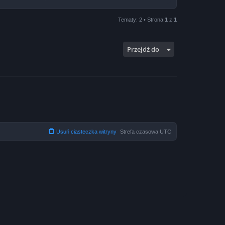
Tematy: 2 • Strona
1
z
1
Przejdź do
Usuń ciasteczka witryny
Strefa czasowa
UTC