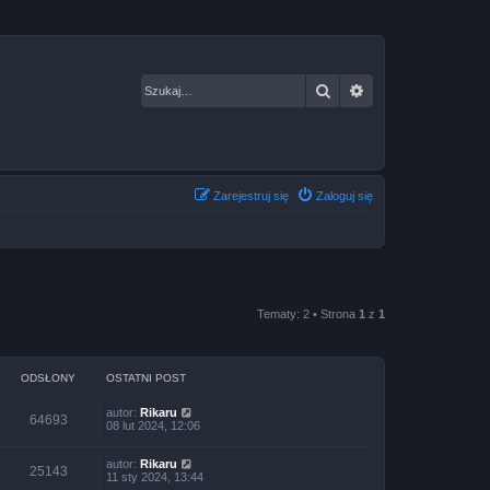
Szukaj
Wyszukiwanie za
Zarejestruj się
Zaloguj się
Tematy: 2 • Strona
1
z
1
ODSŁONY
OSTATNI POST
autor:
Rikaru
64693
08 lut 2024, 12:06
autor:
Rikaru
25143
11 sty 2024, 13:44