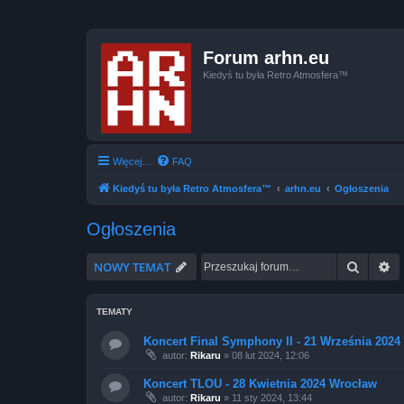
Forum arhn.eu
Kiedyś tu była Retro Atmosfera™
Więcej…
FAQ
Kiedyś tu była Retro Atmosfera™
arhn.eu
Ogłoszenia
Ogłoszenia
Szukaj
W
NOWY TEMAT
TEMATY
Koncert Final Symphony II - 21 Września 202
autor:
Rikaru
»
08 lut 2024, 12:06
Koncert TLOU - 28 Kwietnia 2024 Wrocław
autor:
Rikaru
»
11 sty 2024, 13:44