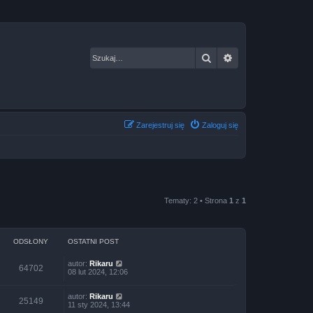
Szukaj
Wyszukiwanie za
Zarejestruj się
Zaloguj się
Tematy: 2 • Strona
1
z
1
ODSŁONY
OSTATNI POST
autor:
Rikaru
64702
08 lut 2024, 12:06
autor:
Rikaru
25149
11 sty 2024, 13:44