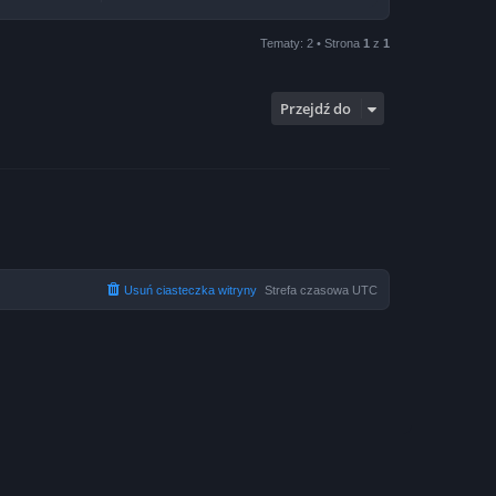
Tematy: 2 • Strona
1
z
1
Przejdź do
Usuń ciasteczka witryny
Strefa czasowa
UTC