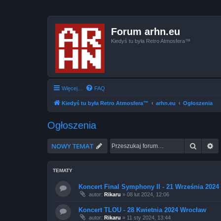
Forum arhn.eu
Kiedyś tu była Retro Atmosfera™
Więcej…
FAQ
Kiedyś tu była Retro Atmosfera™
arhn.eu
Ogłoszenia
Ogłoszenia
Szukaj
W
NOWY TEMAT
TEMATY
Koncert Final Symphony II - 21 Września 202
autor:
Rikaru
»
08 lut 2024, 12:06
Koncert TLOU - 28 Kwietnia 2024 Wrocław
autor:
Rikaru
»
11 sty 2024, 13:44