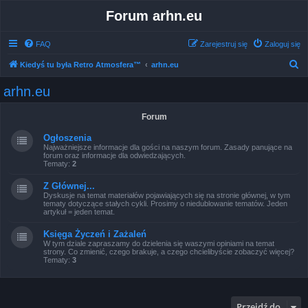
Forum arhn.eu
FAQ
Zarejestruj się
Zaloguj się
S
Kiedyś tu była Retro Atmosfera™
arhn.eu
z
arhn.eu
u
k
Forum
a
Ogłoszenia
j
Najważniejsze informacje dla gości na naszym forum. Zasady panujące na
forum oraz informacje dla odwiedzających.
Tematy:
2
Z Głównej...
Dyskusje na temat materiałów pojawiających się na stronie głównej, w tym
tematy dotyczące stałych cykli. Prosimy o niedublowanie tematów. Jeden
artykuł = jeden temat.
Księga Życzeń i Zażaleń
W tym dziale zapraszamy do dzielenia się waszymi opiniami na temat
strony. Co zmienić, czego brakuje, a czego chcielibyście zobaczyć więcej?
Tematy:
3
Przejdź do