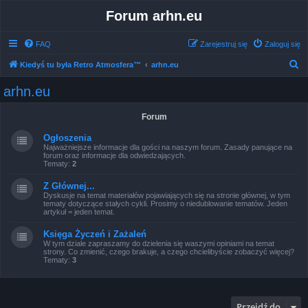
Forum arhn.eu
FAQ
Zarejestruj się
Zaloguj się
S
Kiedyś tu była Retro Atmosfera™
arhn.eu
z
arhn.eu
u
k
Forum
a
Ogłoszenia
j
Najważniejsze informacje dla gości na naszym forum. Zasady panujące na
forum oraz informacje dla odwiedzających.
Tematy:
2
Z Głównej...
Dyskusje na temat materiałów pojawiających się na stronie głównej, w tym
tematy dotyczące stałych cykli. Prosimy o niedublowanie tematów. Jeden
artykuł = jeden temat.
Księga Życzeń i Zażaleń
W tym dziale zapraszamy do dzielenia się waszymi opiniami na temat
strony. Co zmienić, czego brakuje, a czego chcielibyście zobaczyć więcej?
Tematy:
3
Przejdź do