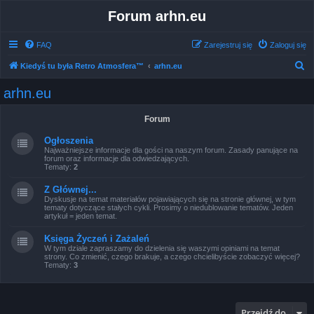
Forum arhn.eu
FAQ
Zarejestruj się
Zaloguj się
S
Kiedyś tu była Retro Atmosfera™
arhn.eu
z
arhn.eu
u
k
Forum
a
Ogłoszenia
j
Najważniejsze informacje dla gości na naszym forum. Zasady panujące na
forum oraz informacje dla odwiedzających.
Tematy:
2
Z Głównej...
Dyskusje na temat materiałów pojawiających się na stronie głównej, w tym
tematy dotyczące stałych cykli. Prosimy o niedublowanie tematów. Jeden
artykuł = jeden temat.
Księga Życzeń i Zażaleń
W tym dziale zapraszamy do dzielenia się waszymi opiniami na temat
strony. Co zmienić, czego brakuje, a czego chcielibyście zobaczyć więcej?
Tematy:
3
Przejdź do