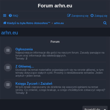
Forum arhn.eu
FAQ
Zarejestruj się
Zaloguj się
S
Kiedyś tu była Retro Atmosfera™
arhn.eu
z
arhn.eu
u
k
Forum
a
Ogłoszenia
j
Najważniejsze informacje dla gości na naszym forum. Zasady panujące na
forum oraz informacje dla odwiedzających.
Tematy:
2
Z Głównej...
Dyskusje na temat materiałów pojawiających się na stronie głównej, w tym
tematy dotyczące stałych cykli. Prosimy o niedublowanie tematów. Jeden
artykuł = jeden temat.
Księga Życzeń i Zażaleń
W tym dziale zapraszamy do dzielenia się waszymi opiniami na temat
strony. Co zmienić, czego brakuje, a czego chcielibyście zobaczyć więcej?
Tematy:
3
Przejdź do