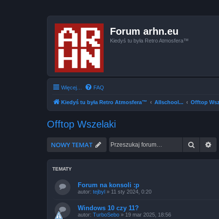
Forum arhn.eu
Kiedyś tu była Retro Atmosfera™
Więcej…
FAQ
Kiedyś tu była Retro Atmosfera™
Allschool...
Offtop Wsz
Offtop Wszelaki
Szukaj
W
NOWY TEMAT
TEMATY
Forum na konsoli :p
autor:
tejbyl
»
11 sty 2024, 0:20
Windows 10 czy 11?
autor:
TurboSebo
»
19 mar 2025, 18:56