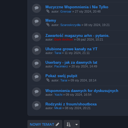
Muzyczne Wspomnienia i Nie Tylko
autor:
Greroar
»
27 sty 2024, 20:48
Memy
autor:
Szaroskrzydła
»
08 sty 2024, 19:21
Zawartość magazynu arhn - pytanie.
autor:
Dark Archon
»
09 paź 2024, 10:21
Ulubione growe kanały na YT
autor:
Tarai
»
11 sty 2024, 21:11
Userbary - jak za dawnych lat
autor:
Pacimierz
»
20 sty 2024, 14:49
Pokaż swój pulpit
autor:
Tarai
»
09 sty 2024, 18:14
Wspomnienia dawnych for dyskusujnych
autor:
Yuichi
»
09 sty 2024, 16:54
Rodzynki z froum/shoutboxa
autor:
Mkali
»
08 sty 2024, 20:21
NOWY TEMAT