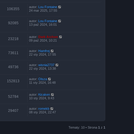
autor:
Lou Fontaine
106355
24 mar 2025, 17:55
autor:
Lou Fontaine
92085
13 paź 2024, 16:01
autor:
Dark Archon
23218
09 paź 2024, 10:21
autor:
Hamfrej
73611
22 sty 2024, 17:55
autor:
wisnia2737
49736
22 sty 2024, 13:38
autor:
Olsza
152813
11 sty 2024, 16:48
autor:
Kicaken
52784
10 sty 2024, 9:43
autor:
romekb
29407
08 sty 2024, 22:47
Tematy: 10 • Strona
1
z
1