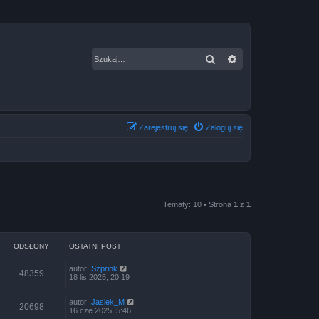
Szukaj
Wyszukiwanie za
Zarejestruj się
Zaloguj się
Tematy: 10 • Strona
1
z
1
ODSŁONY
OSTATNI POST
autor:
Szprink
48359
18 lis 2025, 20:19
autor:
Jasiek_M
20698
16 cze 2025, 5:46