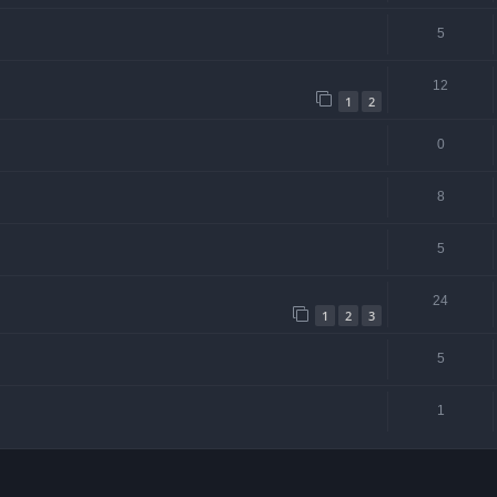
5
12
1
2
0
8
5
24
1
2
3
5
1