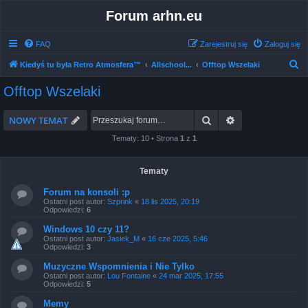
Forum arhn.eu
FAQ
Zarejestruj się
Zaloguj się
S
Kiedyś tu była Retro Atmosfera™
Allschool...
Offtop Wszelaki
z
Offtop Wszelaki
u
k
Szukaj
Wyszukiwanie 
NOWY TEMAT
a
Tematy: 10 • Strona
1
z
1
j
Tematy
Forum na konsoli :p
Ostatni post autor:
Szprink
«
18 lis 2025, 20:19
Odpowiedzi:
6
Windows 10 czy 11?
Ostatni post autor:
Jasiek_M
«
16 cze 2025, 5:46
Odpowiedzi:
3
Muzyczne Wspomnienia i Nie Tylko
Ostatni post autor:
Lou Fontaine
«
24 mar 2025, 17:55
Odpowiedzi:
5
Memy