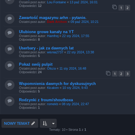
Ostatni post autor:
Lou Fontaine
«
13 paź 2024, 16:01
Odpowiedzi:
12
1
2
Zawartość magazynu arhn - pytanie.
Ostatni post autor:
Dark Archon
«
09 paź 2024, 10:21
Ulubione growe kanały na YT
Ostatni post autor:
Hamfrej
«
22 sty 2024, 17:55
Odpowiedzi:
8
Userbary - jak za dawnych lat
Ostatni post autor:
wisnia2737
«
22 sty 2024, 13:38
Odpowiedzi:
5
Pokaż swój pulpit
Ostatni post autor:
Olsza
«
11 sty 2024, 16:48
Odpowiedzi:
24
1
2
3
Wspomnienia dawnych for dyskusujnych
Ostatni post autor:
Kicaken
«
10 sty 2024, 9:43
Odpowiedzi:
5
Rodzynki z froum/shoutboxa
Ostatni post autor:
romekb
«
08 sty 2024, 22:47
Odpowiedzi:
1
NOWY TEMAT
Tematy: 10 • Strona
1
z
1