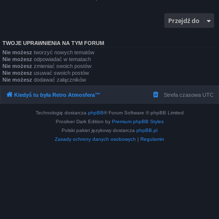
Przejdź do
TWOJE UPRAWNIENIA NA TYM FORUM
Nie możesz
tworzyć nowych tematów
Nie możesz
odpowiadać w tematach
Nie możesz
zmieniać swoich postów
Nie możesz
usuwać swoich postów
Nie możesz
dodawać załączników
Kiedyś tu była Retro Atmosfera™
Strefa czasowa
UTC
Technologię dostarcza
phpBB
® Forum Software © phpBB Limited
Prosilver Dark Edition by
Premium phpBB Styles
Polski pakiet językowy dostarcza
phpBB.pl
Zasady ochrony danych osobowych
|
Regulamin