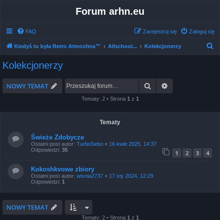
Forum arhn.eu
FAQ
Zarejestruj się
Zaloguj się
S
Kiedyś tu była Retro Atmosfera™
Allschool...
Kolekcjonerzy
z
Kolekcjonerzy
u
k
Szukaj
Wyszukiwanie 
NOWY TEMAT
a
Tematy: 2 • Strona
1
z
1
j
Tematy
Świeże Zdobycze
Ostatni post autor:
TurboSebo
«
16 kwie 2025, 14:37
Odpowiedzi:
35
1
2
3
4
Kokoshkvowe zbiory
Ostatni post autor:
wisnia2737
«
17 sty 2024, 12:29
Odpowiedzi:
1
NOWY TEMAT
Tematy: 2 • Strona
1
z
1