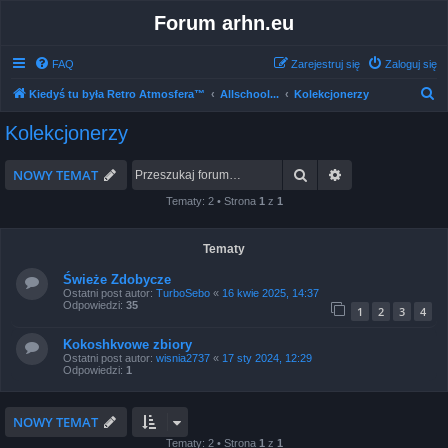
Forum arhn.eu
FAQ
Zarejestruj się
Zaloguj się
S
Kiedyś tu była Retro Atmosfera™
Allschool...
Kolekcjonerzy
z
Kolekcjonerzy
u
k
Szukaj
Wyszukiwanie 
NOWY TEMAT
a
Tematy: 2 • Strona
1
z
1
j
Tematy
Świeże Zdobycze
Ostatni post autor:
TurboSebo
«
16 kwie 2025, 14:37
Odpowiedzi:
35
1
2
3
4
Kokoshkvowe zbiory
Ostatni post autor:
wisnia2737
«
17 sty 2024, 12:29
Odpowiedzi:
1
NOWY TEMAT
Tematy: 2 • Strona
1
z
1