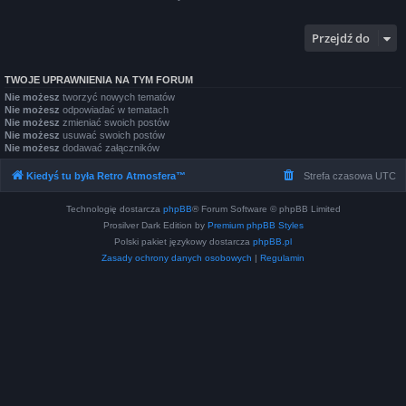
Przejdź do
TWOJE UPRAWNIENIA NA TYM FORUM
Nie możesz
tworzyć nowych tematów
Nie możesz
odpowiadać w tematach
Nie możesz
zmieniać swoich postów
Nie możesz
usuwać swoich postów
Nie możesz
dodawać załączników
Kiedyś tu była Retro Atmosfera™
Strefa czasowa
UTC
Technologię dostarcza
phpBB
® Forum Software © phpBB Limited
Prosilver Dark Edition by
Premium phpBB Styles
Polski pakiet językowy dostarcza
phpBB.pl
Zasady ochrony danych osobowych
|
Regulamin