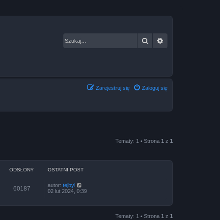
Szukaj
Wyszukiwanie za
Zarejestruj się
Zaloguj się
Tematy: 1 • Strona
1
z
1
ODSŁONY
OSTATNI POST
autor:
tejbyl
60187
02 lut 2024, 0:39
Tematy: 1 • Strona
1
z
1