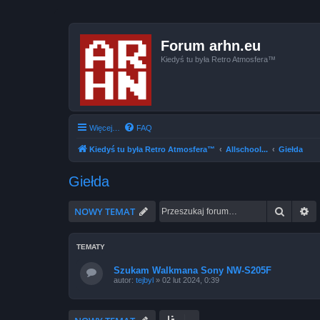
Forum arhn.eu
Kiedyś tu była Retro Atmosfera™
Więcej…
FAQ
Kiedyś tu była Retro Atmosfera™
Allschool...
Giełda
Giełda
Szukaj
W
NOWY TEMAT
TEMATY
Szukam Walkmana Sony NW-S205F
autor:
tejbyl
»
02 lut 2024, 0:39