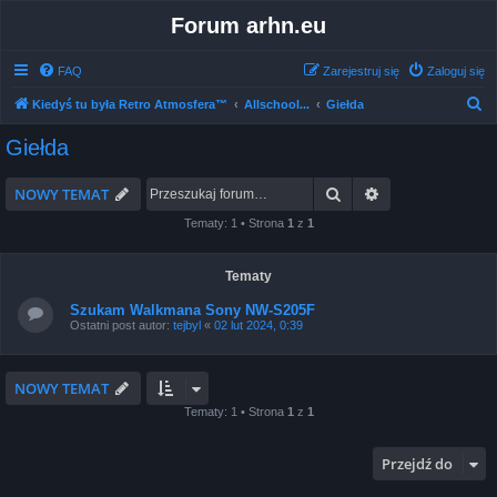
Forum arhn.eu
FAQ
Zarejestruj się
Zaloguj się
S
Kiedyś tu była Retro Atmosfera™
Allschool...
Giełda
z
Giełda
u
k
Szukaj
Wyszukiwanie 
NOWY TEMAT
a
Tematy: 1 • Strona
1
z
1
j
Tematy
Szukam Walkmana Sony NW-S205F
Ostatni post autor:
tejbyl
«
02 lut 2024, 0:39
NOWY TEMAT
Tematy: 1 • Strona
1
z
1
Przejdź do