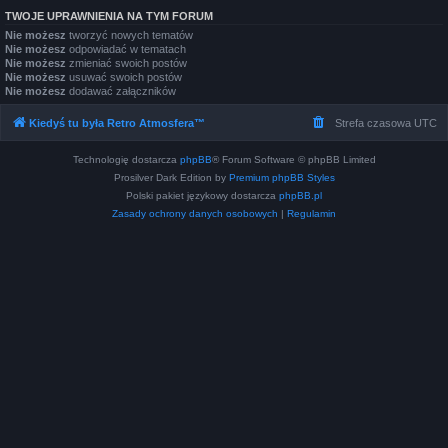
TWOJE UPRAWNIENIA NA TYM FORUM
Nie możesz
tworzyć nowych tematów
Nie możesz
odpowiadać w tematach
Nie możesz
zmieniać swoich postów
Nie możesz
usuwać swoich postów
Nie możesz
dodawać załączników
Kiedyś tu była Retro Atmosfera™
Strefa czasowa
UTC
Technologię dostarcza
phpBB
® Forum Software © phpBB Limited
Prosilver Dark Edition by
Premium phpBB Styles
Polski pakiet językowy dostarcza
phpBB.pl
Zasady ochrony danych osobowych
|
Regulamin