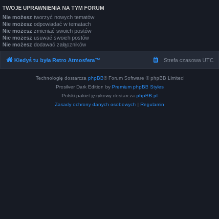
TWOJE UPRAWNIENIA NA TYM FORUM
Nie możesz
tworzyć nowych tematów
Nie możesz
odpowiadać w tematach
Nie możesz
zmieniać swoich postów
Nie możesz
usuwać swoich postów
Nie możesz
dodawać załączników
Kiedyś tu była Retro Atmosfera™
Strefa czasowa
UTC
Technologię dostarcza
phpBB
® Forum Software © phpBB Limited
Prosilver Dark Edition by
Premium phpBB Styles
Polski pakiet językowy dostarcza
phpBB.pl
Zasady ochrony danych osobowych
|
Regulamin