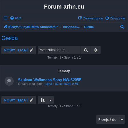
Forum arhn.eu
FAQ
Zarejestruj się
Zaloguj się
S
Kiedyś tu była Retro Atmosfera™
Allschool...
Giełda
z
Giełda
u
k
Szukaj
Wyszukiwanie 
NOWY TEMAT
a
Tematy: 1 • Strona
1
z
1
j
Tematy
Szukam Walkmana Sony NW-S205F
Ostatni post autor:
tejbyl
«
02 lut 2024, 0:39
NOWY TEMAT
Tematy: 1 • Strona
1
z
1
Przejdź do