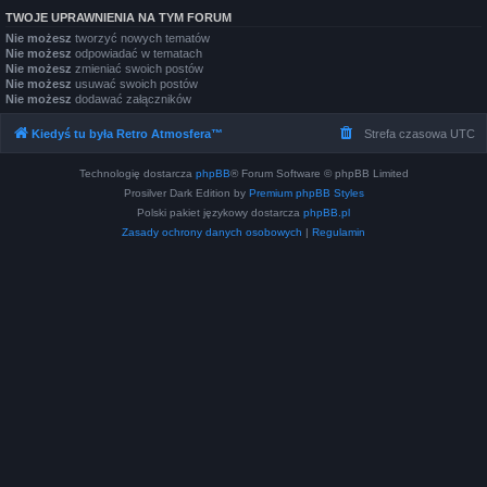
TWOJE UPRAWNIENIA NA TYM FORUM
Nie możesz
tworzyć nowych tematów
Nie możesz
odpowiadać w tematach
Nie możesz
zmieniać swoich postów
Nie możesz
usuwać swoich postów
Nie możesz
dodawać załączników
Kiedyś tu była Retro Atmosfera™
Strefa czasowa
UTC
Technologię dostarcza
phpBB
® Forum Software © phpBB Limited
Prosilver Dark Edition by
Premium phpBB Styles
Polski pakiet językowy dostarcza
phpBB.pl
Zasady ochrony danych osobowych
|
Regulamin