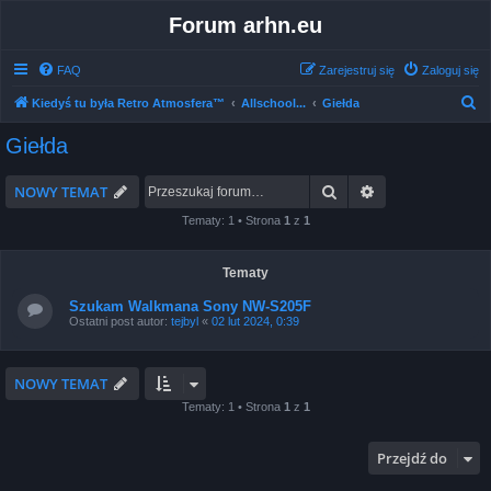
Forum arhn.eu
FAQ
Zarejestruj się
Zaloguj się
S
Kiedyś tu była Retro Atmosfera™
Allschool...
Giełda
z
Giełda
u
k
Szukaj
Wyszukiwanie 
NOWY TEMAT
a
Tematy: 1 • Strona
1
z
1
j
Tematy
Szukam Walkmana Sony NW-S205F
Ostatni post autor:
tejbyl
«
02 lut 2024, 0:39
NOWY TEMAT
Tematy: 1 • Strona
1
z
1
Przejdź do