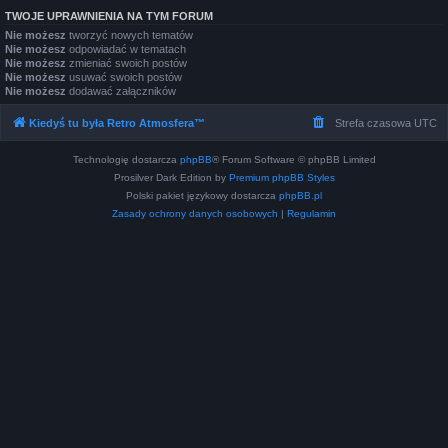
TWOJE UPRAWNIENIA NA TYM FORUM
Nie możesz
tworzyć nowych tematów
Nie możesz
odpowiadać w tematach
Nie możesz
zmieniać swoich postów
Nie możesz
usuwać swoich postów
Nie możesz
dodawać załączników
Kiedyś tu była Retro Atmosfera™
Strefa czasowa
UTC
Technologię dostarcza
phpBB
® Forum Software © phpBB Limited
Prosilver Dark Edition by
Premium phpBB Styles
Polski pakiet językowy dostarcza
phpBB.pl
Zasady ochrony danych osobowych
|
Regulamin