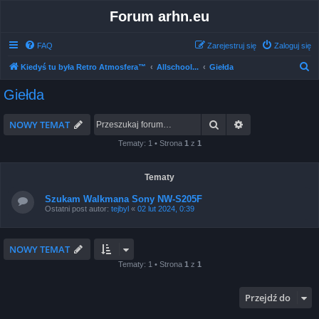
Forum arhn.eu
FAQ
Zarejestruj się
Zaloguj się
S
Kiedyś tu była Retro Atmosfera™
Allschool...
Giełda
z
Giełda
u
k
Szukaj
Wyszukiwanie 
NOWY TEMAT
a
Tematy: 1 • Strona
1
z
1
j
Tematy
Szukam Walkmana Sony NW-S205F
Ostatni post autor:
tejbyl
«
02 lut 2024, 0:39
NOWY TEMAT
Tematy: 1 • Strona
1
z
1
Przejdź do