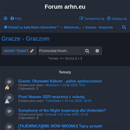
Forum arhn.eu
FAQ
Zarejestruj się
Zaloguj się
S
Kiedyś tu była Retro Atmosfera™
Allschool...
Gracze - Graczom
z
Gracze - Graczom
u
k
Szukaj
Wyszukiwanie 
NOWY TEMAT
a
Tematy: 4 • Strona
1
z
1
j
Tematy
Giants: Obywatel Kabuto - pełne spolszczenie!
Ostatni post autor:
AlcatrazX
«
16 lip 2025, 9:41
Odpowiedzi:
1
Pixel Heaven 2025 wrażenia z soboty.
Ostatni post autor:
TurboSebo
«
19 cze 2025, 18:54
Symphony of the Night inspiracją dla Undertale?
Ostatni post autor:
Greroar
«
07 kwie 2024, 12:15
Odpowiedzi:
2
[TAJEMNICA][NIE MÓW NIKOMU] Tajny projekt