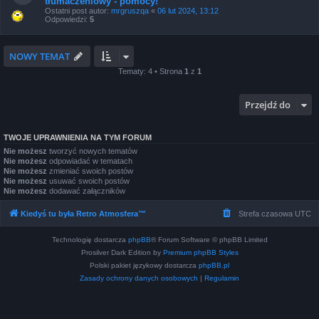
tłumaczeniowy - pomocy!
Ostatni post autor:
mrgruszqa
«
06 lut 2024, 13:12
Odpowiedzi:
5
NOWY TEMAT
Tematy: 4 • Strona
1
z
1
Przejdź do
TWOJE UPRAWNIENIA NA TYM FORUM
Nie możesz
tworzyć nowych tematów
Nie możesz
odpowiadać w tematach
Nie możesz
zmieniać swoich postów
Nie możesz
usuwać swoich postów
Nie możesz
dodawać załączników
Kiedyś tu była Retro Atmosfera™
Strefa czasowa
UTC
Technologię dostarcza
phpBB
® Forum Software © phpBB Limited
Prosilver Dark Edition by
Premium phpBB Styles
Polski pakiet językowy dostarcza
phpBB.pl
Zasady ochrony danych osobowych
|
Regulamin