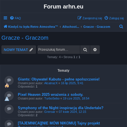
Forum arhn.eu
FAQ
Zarejestruj się
Zaloguj się
S
Kiedyś tu była Retro Atmosfera™
Allschool...
Gracze - Graczom
z
Gracze - Graczom
u
k
Szukaj
Wyszukiwanie 
NOWY TEMAT
a
Tematy: 4 • Strona
1
z
1
j
Tematy
Giants: Obywatel Kabuto - pełne spolszczenie!
Ostatni post autor:
AlcatrazX
«
16 lip 2025, 9:41
Odpowiedzi:
1
Pixel Heaven 2025 wrażenia z soboty.
Ostatni post autor:
TurboSebo
«
19 cze 2025, 18:54
Symphony of the Night inspiracją dla Undertale?
Ostatni post autor:
Greroar
«
07 kwie 2024, 12:15
Odpowiedzi:
2
[TAJEMNICA][NIE MÓW NIKOMU] Tajny projekt