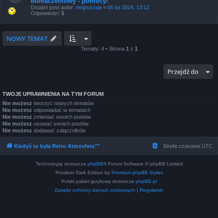
tłumaczeniowy - pomocy!
Ostatni post autor:
mrgruszqa
«
06 lut 2024, 13:12
Odpowiedzi:
5
NOWY TEMAT
Tematy: 4 • Strona
1
z
1
Przejdź do
TWOJE UPRAWNIENIA NA TYM FORUM
Nie możesz
tworzyć nowych tematów
Nie możesz
odpowiadać w tematach
Nie możesz
zmieniać swoich postów
Nie możesz
usuwać swoich postów
Nie możesz
dodawać załączników
Kiedyś tu była Retro Atmosfera™
Strefa czasowa
UTC
Technologię dostarcza
phpBB
® Forum Software © phpBB Limited
Prosilver Dark Edition by
Premium phpBB Styles
Polski pakiet językowy dostarcza
phpBB.pl
Zasady ochrony danych osobowych
|
Regulamin