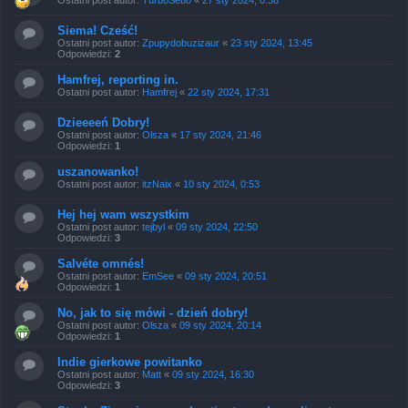
Ostatni post autor:
TurboSebo
«
27 sty 2024, 0:38
Siema! Cześć!
Ostatni post autor:
Zpupydobuzizaur
«
23 sty 2024, 13:45
Odpowiedzi:
2
Hamfrej, reporting in.
Ostatni post autor:
Hamfrej
«
22 sty 2024, 17:31
Dzieeeeń Dobry!
Ostatni post autor:
Olsza
«
17 sty 2024, 21:46
Odpowiedzi:
1
uszanowanko!
Ostatni post autor:
itzNaix
«
10 sty 2024, 0:53
Hej hej wam wszystkim
Ostatni post autor:
tejbyl
«
09 sty 2024, 22:50
Odpowiedzi:
3
Salvéte omnés!
Ostatni post autor:
EmSee
«
09 sty 2024, 20:51
Odpowiedzi:
1
No, jak to się mówi - dzień dobry!
Ostatni post autor:
Olsza
«
09 sty 2024, 20:14
Odpowiedzi:
1
Indie gierkowe powitanko
Ostatni post autor:
Matt
«
09 sty 2024, 16:30
Odpowiedzi:
3