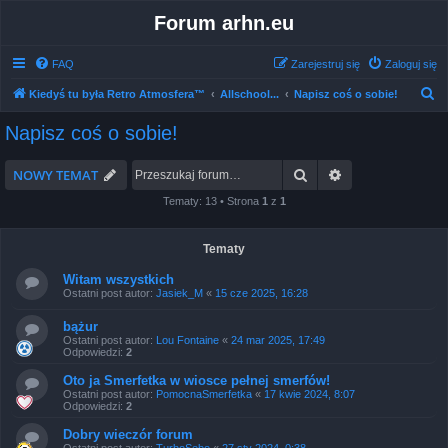
Forum arhn.eu
FAQ
Zarejestruj się
Zaloguj się
S
Kiedyś tu była Retro Atmosfera™
Allschool...
Napisz coś o sobie!
z
Napisz coś o sobie!
u
k
Szukaj
Wyszukiwanie 
NOWY TEMAT
a
Tematy: 13 • Strona
1
z
1
j
Tematy
Witam wszystkich
Ostatni post autor:
Jasiek_M
«
15 cze 2025, 16:28
bążur
Ostatni post autor:
Lou Fontaine
«
24 mar 2025, 17:49
Odpowiedzi:
2
Oto ja Smerfetka w wiosce pełnej smerfów!
Ostatni post autor:
PomocnaSmerfetka
«
17 kwie 2024, 8:07
Odpowiedzi:
2
Dobry wieczór forum